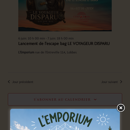
6 juin: 10 h 00 min
-
7 juin: 18 h 00 min
Lancement de l’escape bag LE VOYAGEUR DISPARU
L'Emporium
rue de l'Entreville 11A, Lobbes
Jour précédent
Jour suivant
s’abonner au calendrier