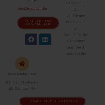
Mercredi 13h-
info@lemporium.be
18h
Jeudi fermé
inscription
Vendredi 13h-
newsletter
18h
F
L
Samedi 10h-18h
a
i
& Le dernier
c
n
dimanche du
e
k
mois 14h-18h
b
e
o
d
o
i
Nous rendre visite
k
n
11A Rue de l'Entreville
6540 Lobbes - BE
formulaire de contact