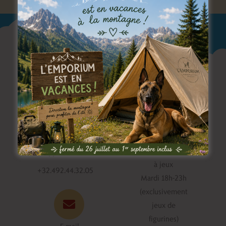
Horaire du bar
Appelez-nous
à jeux
+32.492.44.32.05
Mardi 18h-23h
(exclusivement
jeux de
figurines)
E-mail