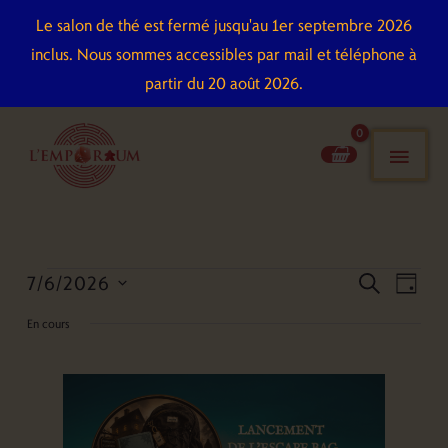
Aller
Le salon de thé est fermé jusqu'au 1er septembre 2026
au
inclus. Nous sommes accessibles par mail et téléphone à
contenu
partir du 20 août 2026.
men
pri
7/6/2026
Évènements
Recherche
Naviga
recherch
jour
for
et
de
Sélectionnez
En cours
7
navigation
vues
une
juin
de
Évène
date.
2026
vues
Évènements