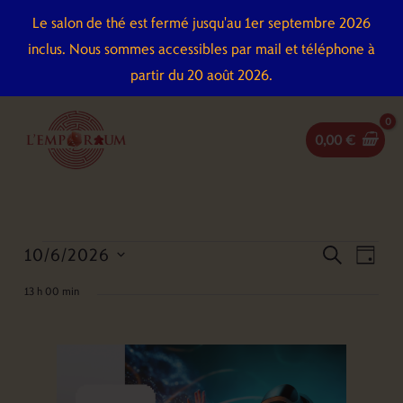
Aller
Le salon de thé est fermé jusqu'au 1er septembre 2026
au
inclus. Nous sommes accessibles par mail et téléphone à
contenu
partir du 20 août 2026.
0,00
€
10/6/2026
Évènements
Recherche
Naviga
recherch
jour
for
et
de
Sélectionnez
13 h 00 min
10
navigation
vues
une
juin
de
Évène
date.
2026
vues
Évènements