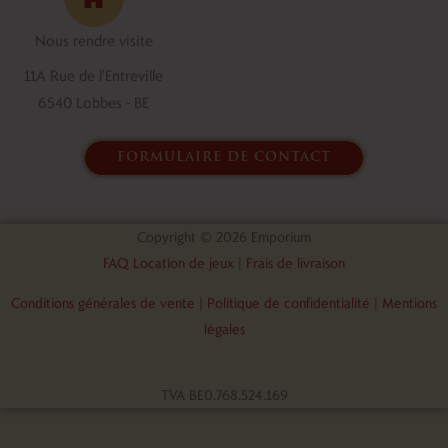
o
d
o
i
Nous rendre visite
k
n
11A Rue de l'Entreville
6540 Lobbes - BE
formulaire de contact
Copyright © 2026 Emporium
FAQ Location de jeux
|
Frais de livraison
Conditions générales de vente
|
Politique de confidentialité
|
Mentions
légales
TVA BE0.768.524.169