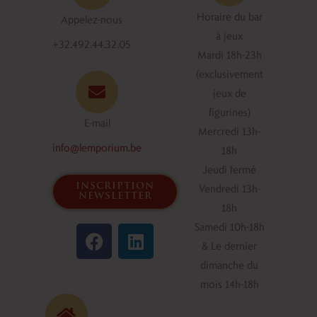
Horaire du bar
Appelez-nous
à jeux
+32.492.44.32.05
Mardi 18h-23h
(exclusivement
jeux de
figurines)
E-mail
Mercredi 13h-
info@lemporium.be
18h
Jeudi fermé
inscription
Vendredi 13h-
newsletter
18h
F
L
Samedi 10h-18h
a
i
& Le dernier
c
n
dimanche du
e
k
mois 14h-18h
b
e