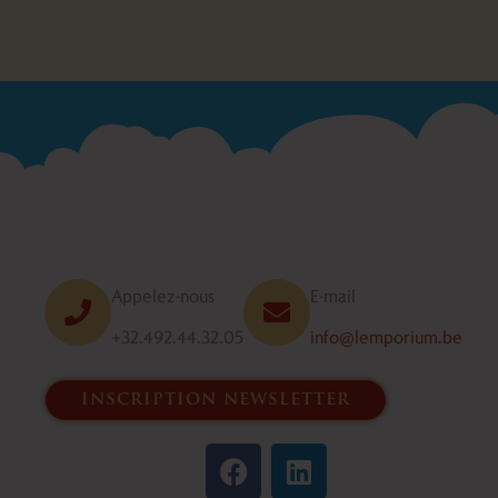
Appelez-nous
E-mail
+32.492.44.32.05
info@lemporium.be
inscription newsletter
F
L
a
i