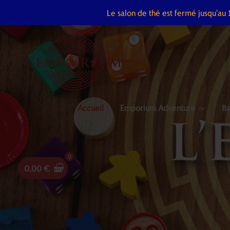
Aller
Le salon de thé est fermé jusqu'au
au
contenu
Accueil
Emporium Adventure
Ba
0,00
€