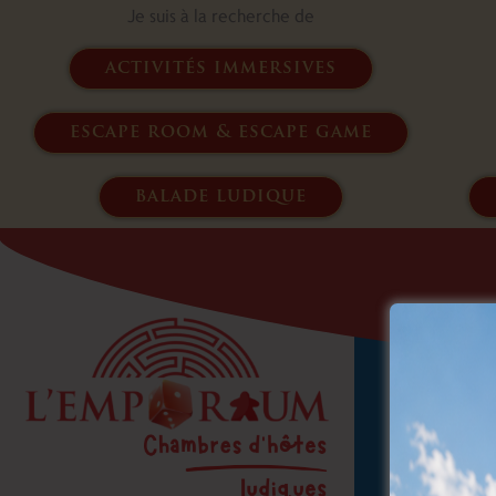
Je suis à la recherche de
activités immersives
escape room & escape game
balade ludique