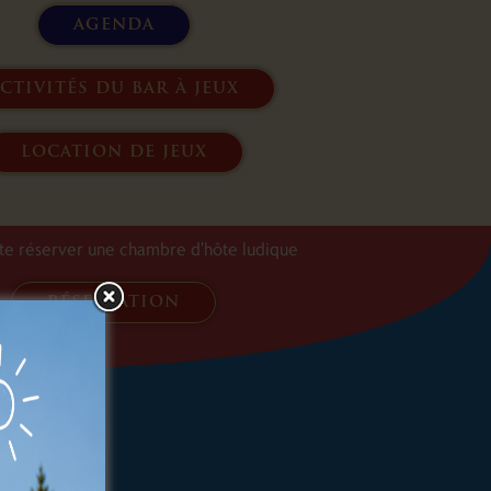
agenda
ctivités du bar à jeux
location de jeux
ite réserver une chambre d'hôte ludique
réservation