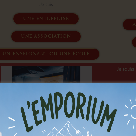
Je suis
une entreprise
a
une association
un enseignant ou une école
Je souha