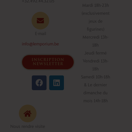
+32.492.44.32.05
Mardi 18h-23h
(exclusivement
jeux de
figurines)
E-mail
Mercredi 13h-
info@lemporium.be
18h
Jeudi fermé
inscription
Vendredi 13h-
newsletter
18h
F
L
Samedi 10h-18h
a
i
& Le dernier
c
n
dimanche du
e
k
mois 14h-18h
b
e
o
d
o
i
Nous rendre visite
k
n