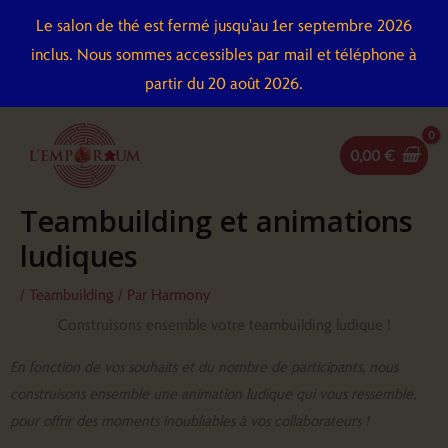
Aller
Le salon de thé est fermé jusqu'au 1er septembre 2026
au
inclus. Nous sommes accessibles par mail et téléphone à
contenu
partir du 20 août 2026.
0,00
€
Teambuilding et animations
ludiques
/
Teambuilding
/ Par
Harmony
Construisons ensemble votre teambuilding ludique !
En fonction de vos souhaits et du nombre de participants, nous
construisons ensemble une animation ludique qui vous ressemble,
pour offrir des moments inoubliables à vos collaborateurs !