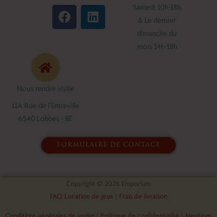
F
L
Samedi 10h-18h
a
i
& Le dernier
c
n
dimanche du
e
k
mois 14h-18h
b
e
o
d
o
i
Nous rendre visite
k
n
11A Rue de l'Entreville
6540 Lobbes - BE
formulaire de contact
Copyright © 2026 Emporium
FAQ Location de jeux
|
Frais de livraison
Conditions générales de vente
|
Politique de confidentialité
|
Mentions