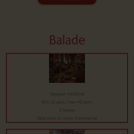
B
a
l
a
d
e
banquet médiéval
Min. 12 pers./ max 40 pers.
3 heures
Idéal pour un repas d'entreprise