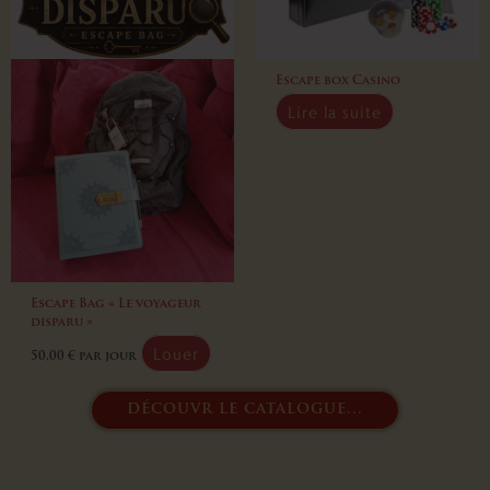
Escape box Casino
Lire la suite
Escape Bag « Le voyageur
disparu »
Louer
50,00
€
par jour
découvr le catalogue...