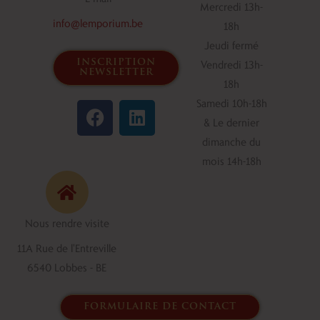
Mercredi 13h-
info@lemporium.be
18h
Jeudi fermé
inscription
Vendredi 13h-
newsletter
18h
F
L
Samedi 10h-18h
a
i
& Le dernier
c
n
dimanche du
e
k
mois 14h-18h
b
e
o
d
o
i
Nous rendre visite
k
n
11A Rue de l'Entreville
6540 Lobbes - BE
formulaire de contact