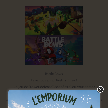
Battle Bows
Levez vos arcs... Prêts ? Tirez !
Un jeu de "tower defense" coopératif, où vous tentez
d'empêchez des ballons vivants d'envahir votre château pour
voler votre "gonflium". Equipés d'un arc et de flèches magiques,
il vous faudra résister aux assauts de ces monstres flottants !