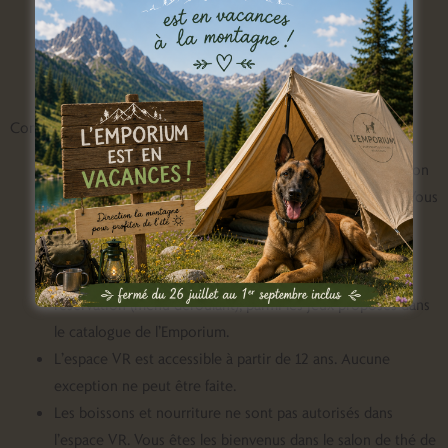
1 à 4 joueurs
réservation
Conditions de réservation
Toute réservation comprend 10′ à 15′ de briefing + environ
30′ de jeu dans l’espace VR (en fonction du jeu choisi). Vous
pouvez cumuler plusieurs sessions lors de votre
réservation.
Vous choisissez le jeu de la session au moment de la
réservation (menu déroulant), parmi les jeux proposés dans
le catalogue de l’Emporium.
L’espace VR est accessible à partir de 12 ans. Aucune
exception ne peut être faite.
Les boissons et nourriture ne sont pas autorisés dans
l’espace VR. Vous êtes les bienvenus dans le salon de thé de