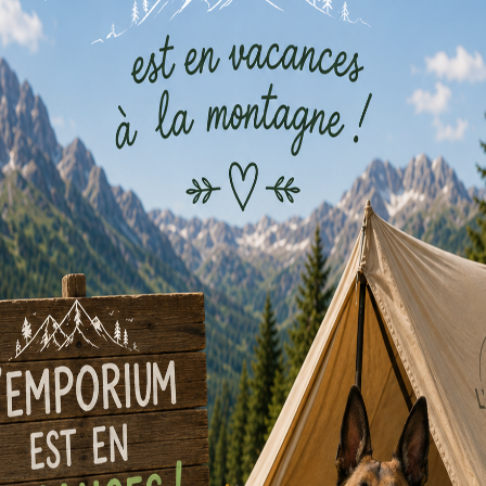
pattes !
plus d'infos
découvrez notre escape b