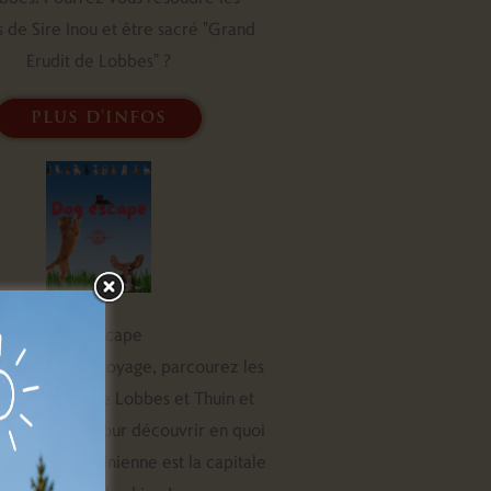
 de Sire Inou et être sacré "Grand
Erudit de Lobbes" ?
plus d'infos
Dog Escape
un carnet de voyage, parcourez les
 et sentiers de Lobbes et Thuin et
 les énigmes pour découvrir en quoi
le région thudinienne est la capitale