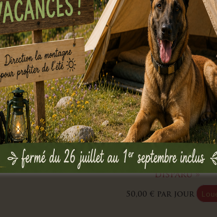
Escape Bag « Le voy
disparu »
Lou
50,00
€
par jour