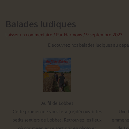
Balades ludiques
Laisser un commentaire
/ Par
Harmony
/
9 septembre 2023
Découvrez nos balades ludiques au dépar
Au fil de Lobbes
Cette promenade vous fera (re)découvrir les
Une b
petits sentiers de Lobbes. Retrouvez les lieux
emmènera
où nos meeples se sont pris en photo et
de Lo