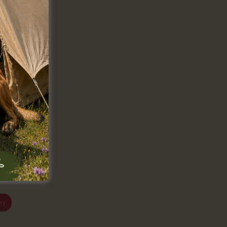
ageur
er