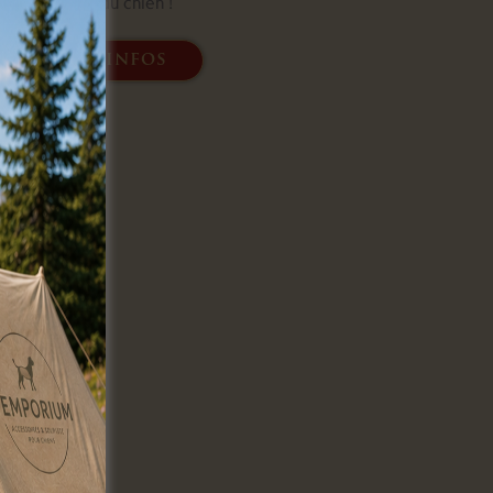
mondiale du chien !
plus d'infos
ag !