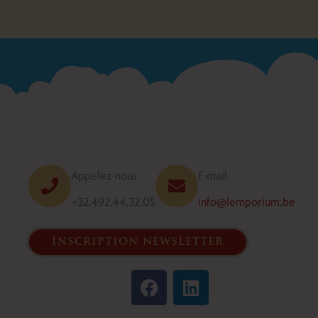
Appelez-nous
E-mail
+32.492.44.32.05
info@lemporium.be
inscription newsletter
F
L
a
i
c
n