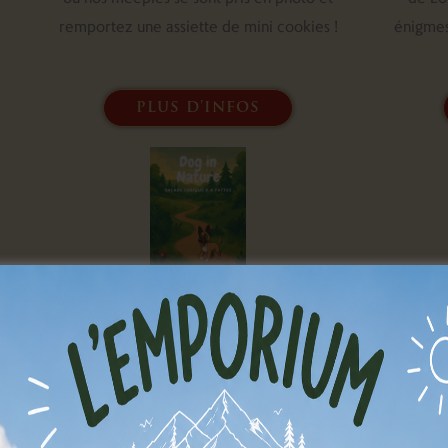
remportez une assiette de mini cookies !
énigmes
plus d'infos
Dog In Nature
Doggy et Diva vous emmènent au fil des
Armés d'
sentiers de Lobbes pour relever des défis
chemins
amusants avec votre chien et découvrir des
résolvez
infos sur les 5 sens de votre compagnon à 4
notre bel