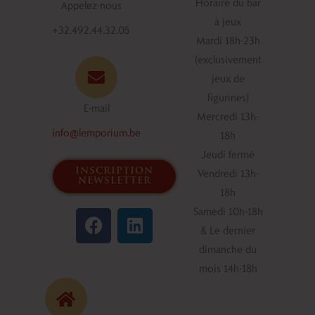
Horaire du bar
Appelez-nous
à jeux
+32.492.44.32.05
Mardi 18h-23h
(exclusivement
jeux de
figurines)
E-mail
Mercredi 13h-
info@lemporium.be
18h
Jeudi fermé
inscription
Vendredi 13h-
newsletter
18h
F
L
Samedi 10h-18h
a
i
& Le dernier
c
n
dimanche du
e
k
mois 14h-18h
b
e
o
d