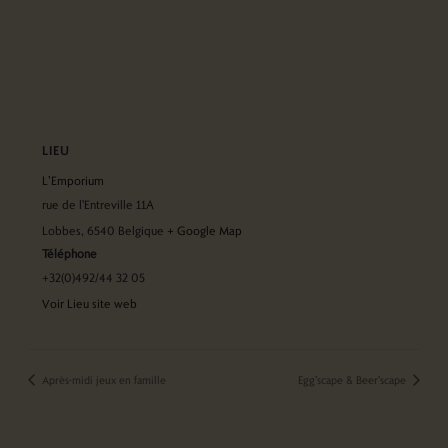
LIEU
L’Emporium
rue de l'Entreville 11A
Lobbes
,
6540
Belgique
+ Google Map
Téléphone
+32(0)492/44 32 05
Voir Lieu site web
Après-midi jeux en famille
Egg’scape & Beer’scape