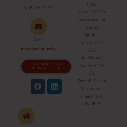
à jeux
+32.492.44.32.05
Mardi 18h-23h
(exclusivement
jeux de
figurines)
E-mail
Mercredi 13h-
info@lemporium.be
18h
Jeudi fermé
inscription
Vendredi 13h-
newsletter
18h
F
L
Samedi 10h-18h
a
i
& Le dernier
c
n
dimanche du
e
k
mois 14h-18h
b
e
o
d
o
i