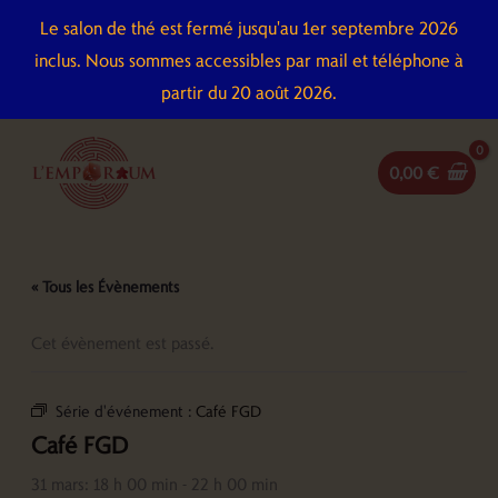
Aller
Le salon de thé est fermé jusqu'au 1er septembre 2026
au
inclus. Nous sommes accessibles par mail et téléphone à
contenu
partir du 20 août 2026.
0,00
€
« Tous les Évènements
Cet évènement est passé.
Série d'événement :
Café FGD
Café FGD
31 mars: 18 h 00 min
-
22 h 00 min