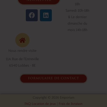
newsletter
18h
F
L
Samedi 10h-18h
a
i
& Le dernier
c
n
dimanche du
e
k
mois 14h-18h
b
e
o
d
o
i
Nous rendre visite
k
n
11A Rue de l'Entreville
6540 Lobbes - BE
formulaire de contact
Copyright © 2026 Emporium
FAQ Location de jeux
|
Frais de livraison