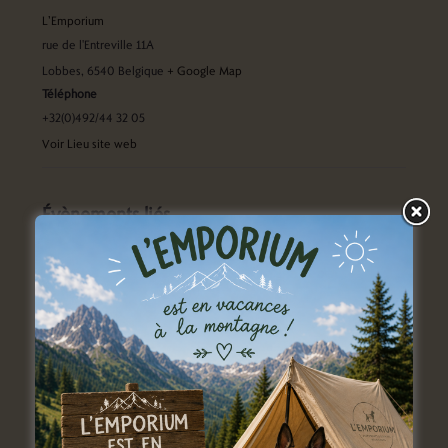
L’Emporium
rue de l'Entreville 11A
Lobbes
,
6540
Belgique
+ Google Map
Téléphone
+32(0)492/44 32 05
Voir Lieu site web
Évènements liés