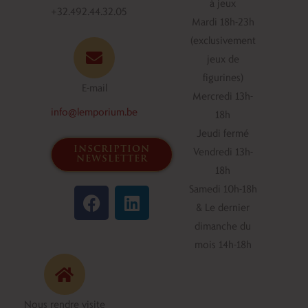
à jeux
+32.492.44.32.05
Mardi 18h-23h
(exclusivement
jeux de
figurines)
E-mail
Mercredi 13h-
info@lemporium.be
18h
Jeudi fermé
inscription
Vendredi 13h-
newsletter
18h
F
L
Samedi 10h-18h
a
i
& Le dernier
c
n
dimanche du
e
k
mois 14h-18h
b
e
o
d
o
i
Nous rendre visite