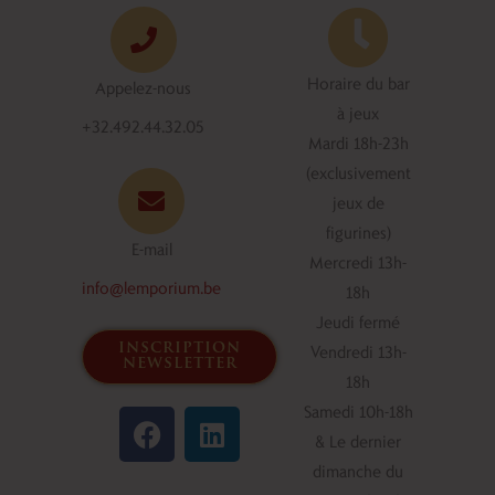
Horaire du bar
Appelez-nous
à jeux
+32.492.44.32.05
Mardi 18h-23h
(exclusivement
jeux de
figurines)
E-mail
Mercredi 13h-
info@lemporium.be
18h
Jeudi fermé
inscription
Vendredi 13h-
newsletter
18h
F
L
Samedi 10h-18h
a
i
& Le dernier
c
n
dimanche du