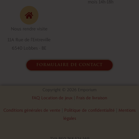
e
k
mois 14h-18h
b
e
o
d
o
i
Nous rendre visite
k
n
11A Rue de l'Entreville
6540 Lobbes - BE
formulaire de contact
Copyright © 2026 Emporium
FAQ Location de jeux
|
Frais de livraison
Conditions générales de vente
|
Politique de confidentialité
|
Mentions
légales
TVA BE0.768.524.169