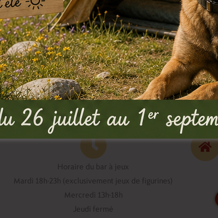
écédent
Horaire du bar à jeux
Mardi 18h-23h (exclusivement jeux de figurines)
Mercredi 13h-18h
Jeudi fermé