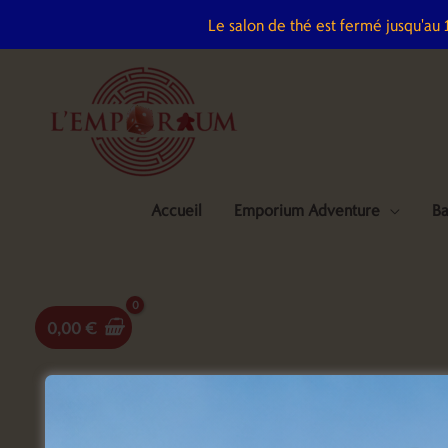
Aller
Le salon de thé est fermé jusqu'au
au
contenu
Accueil
Emporium Adventure
Ba
0,00
€