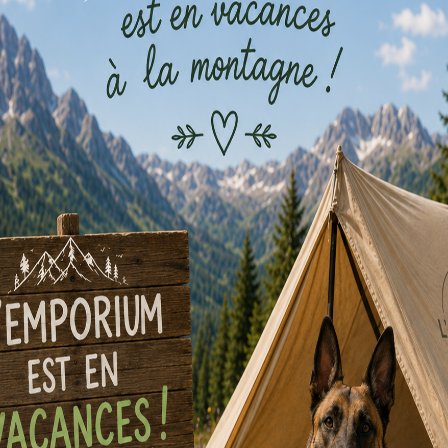
dredis de juillet
erie maison ! La ludothèque est à votre disposition dans le salon d
DÉTAILS
ORGANISATEUR
ndrier
Date :
L’Emporium
Téléphone
10 juillet
00 32 (0) 492 44 32 05
Heure :
E-mail
14 h 00 min - 18 h 00 min
info@lemporium.be
Série :
Voir le site Organisateur
Cakes and Games
Catégories d’Évènement:
Activité jeux de société
,
Bar à
jeux