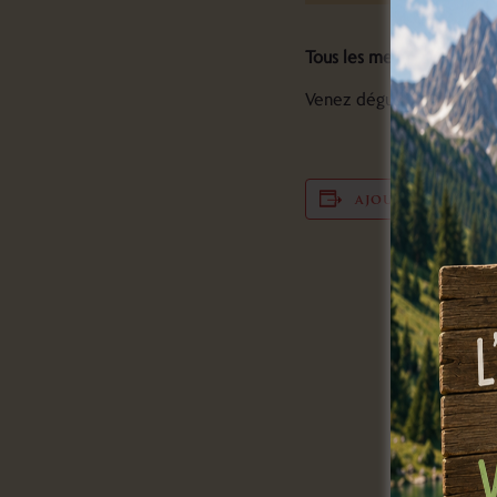
Tous les mercredis et ven
Venez déguster une pâtiss
ajouter au cale