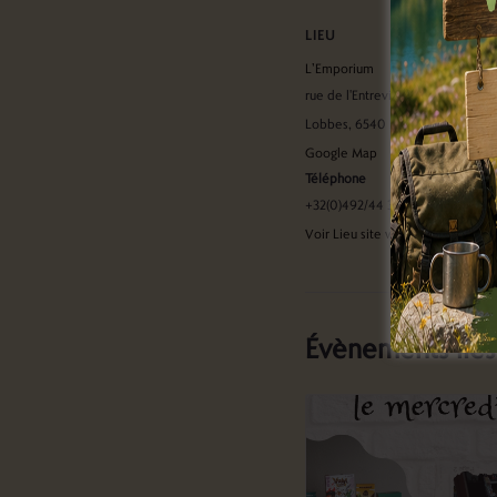
LIEU
L’Emporium
rue de l'Entreville 11A
Lobbes
,
6540
Belgique
+
Google Map
Téléphone
+32(0)492/44 32 05
Voir Lieu site web
Évènements liés