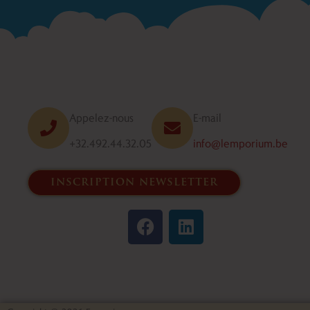
Appelez-nous
E-mail
+32.492.44.32.05
info@lemporium.be
inscription newsletter
F
L
a
i
c
n
e
k
b
e
o
d