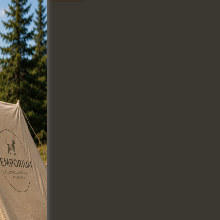
e thé !