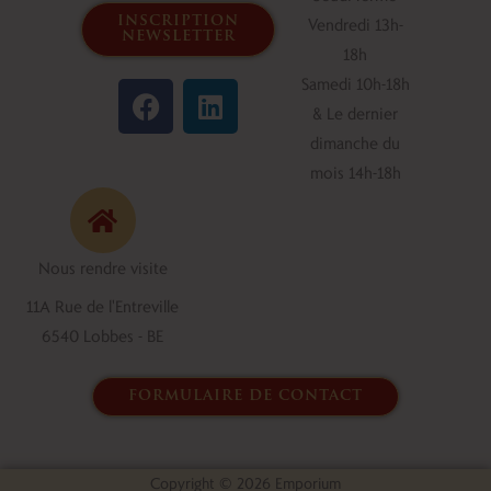
inscription
Vendredi 13h-
newsletter
18h
F
L
Samedi 10h-18h
a
i
& Le dernier
c
n
dimanche du
e
k
mois 14h-18h
b
e
o
d
o
i
Nous rendre visite
k
n
11A Rue de l'Entreville
6540 Lobbes - BE
formulaire de contact
Copyright © 2026 Emporium