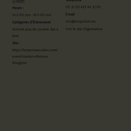
11 juillet
00 32 (0) 492 44 32 05
Heure :
E-mail
14 h 00 min - 18 h 00 min
info@lemporium.be
Catégories d’Évènement:
Voir le site Organisateur
Activité jeux de société
,
Bar à
jeux
Site :
https://lemporium.odoo.com/
event/tournoi-villainous-
9/register