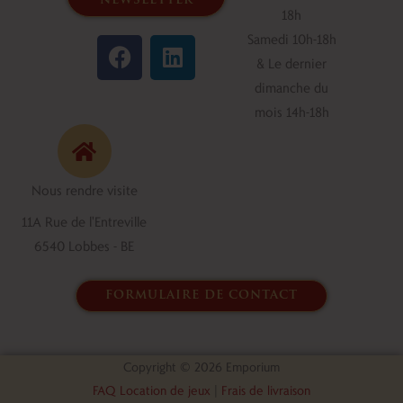
newsletter
18h
F
L
Samedi 10h-18h
a
i
& Le dernier
c
n
dimanche du
e
k
mois 14h-18h
b
e
o
d
o
i
Nous rendre visite
k
n
11A Rue de l'Entreville
6540 Lobbes - BE
formulaire de contact
Copyright © 2026 Emporium
FAQ Location de jeux
|
Frais de livraison