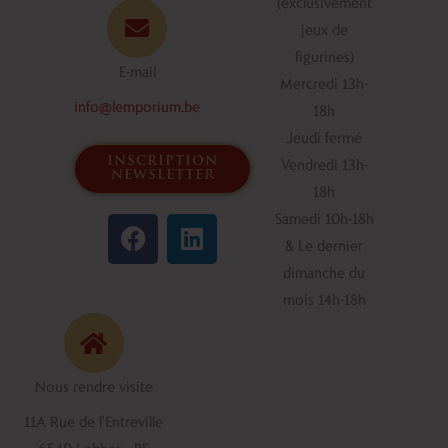
(exclusivement
jeux de
figurines)
E-mail
Mercredi 13h-
info@lemporium.be
18h
Jeudi fermé
inscription
Vendredi 13h-
newsletter
18h
F
L
Samedi 10h-18h
a
i
& Le dernier
c
n
dimanche du
e
k
mois 14h-18h
b
e
o
d
o
i
Nous rendre visite
k
n
11A Rue de l'Entreville
6540 Lobbes - BE