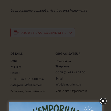
…
Le pr
ogramme complet arrive très prochainement !
ajouter au calendrier
DÉTAILS
ORGANISATEUR
Date :
L’Emporium
Téléphone
25 juillet
00 32 (0) 492 44 32 05
Heure :
E-mail
10 h 00 min - 23 h 00 min
info@lemporium.be
Catégories d’Évènement:
Voir le site Organisateur
Bar à jeux
,
Event saisonnier