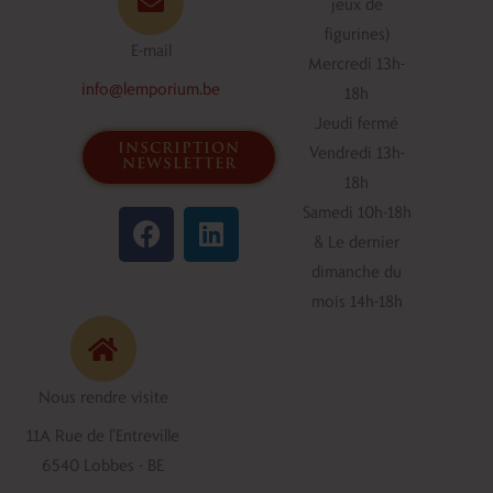
jeux de
figurines)
E-mail
Mercredi 13h-
info@lemporium.be
18h
Jeudi fermé
inscription
Vendredi 13h-
newsletter
18h
F
L
Samedi 10h-18h
a
i
& Le dernier
c
n
dimanche du
e
k
mois 14h-18h
b
e
o
d
o
i
Nous rendre visite
k
n
11A Rue de l'Entreville
6540 Lobbes - BE