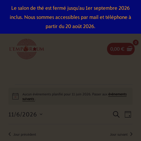
Aller
Le salon de thé est fermé jusqu'au 1er septembre 2026
au
inclus. Nous sommes accessibles par mail et téléphone à
contenu
partir du 20 août 2026.
0,00
€
Évènements
Aucun évènements planifié pour 11 juin 2026. Passer aux
évènements
for
Notice
suivants
.
11
11/6/2026
Recherche
Naviga
juin
recherch
jour
et
de
2026
Sélectionnez
navigation
vues
une
Jour précédent
Jour suivant
de
Évène
date.