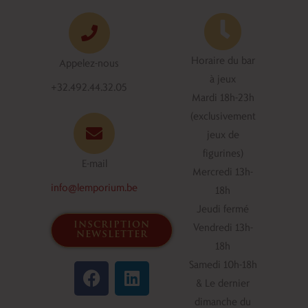
Horaire du bar
Appelez-nous
à jeux
+32.492.44.32.05
Mardi 18h-23h
(exclusivement
jeux de
figurines)
E-mail
Mercredi 13h-
info@lemporium.be
18h
Jeudi fermé
inscription
Vendredi 13h-
newsletter
18h
F
L
Samedi 10h-18h
a
i
& Le dernier
c
n
dimanche du