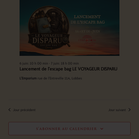
vues
Évènements
6 juin: 10 h 00 min
-
7 juin: 18 h 00 min
Lancement de l’escape bag LE VOYAGEUR DISPARU
L'Emporium
rue de l'Entreville 11A, Lobbes
Jour précédent
Jour suivant
s’abonner au calendrier