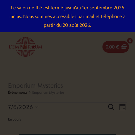
Aller
Le salon de thé est fermé jusqu'au 1er septembre 2026
au
inclus. Nous sommes accessibles par mail et téléphone à
contenu
partir du 20 août 2026.
0,00
€
Emporium Mysteries
Évènements
Évènements
for
Emporium Mysteries
7
7/6/2026
Recherche
Naviga
recherch
juin
jour
et
de
Sélectionnez
2026
En cours
navigation
vues
une
de
Évène
date.