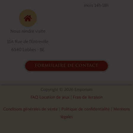
e
k
mois 14h-18h
b
e
o
d
o
i
Nous rendre visite
k
n
11A Rue de l'Entreville
6540 Lobbes - BE
formulaire de contact
Copyright © 2026 Emporium
FAQ Location de jeux
|
Frais de livraison
Conditions générales de vente
|
Politique de confidentialité
|
Mentions
légales