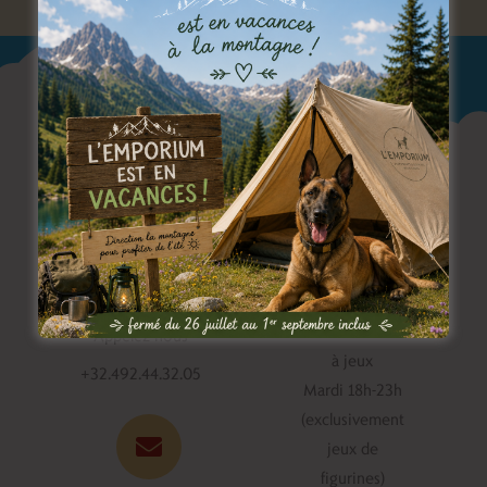
Horaire du bar
Appelez-nous
à jeux
+32.492.44.32.05
Mardi 18h-23h
(exclusivement
jeux de
figurines)