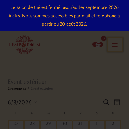
Aller
Le salon de thé est fermé jusqu'au 1er septembre 2026
au
inclus. Nous sommes accessibles par mail et téléphone à
contenu
partir du 20 août 2026.
men
pri
LUNDI
MARDI
MERCREDI
JEUDI
VENDREDI
SAMEDI
DIMANCHE
Event extérieur
Évènements
Évènements
Event extérieur
6/8/2026
Recherche
Naviga
recherch
mois
et
de
Sélectionnez
L
M
M
J
V
S
D
Calendrier
navigation
vues
une
de
0
0
0
0
0
0
0
27
28
29
30
31
1
2
de
Évène
date.