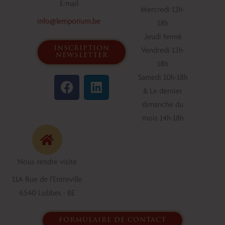
E-mail
Mercredi 13h-
info@lemporium.be
18h
Jeudi fermé
inscription
Vendredi 13h-
newsletter
18h
F
L
Samedi 10h-18h
a
i
& Le dernier
c
n
dimanche du
e
k
mois 14h-18h
b
e
o
d
o
i
Nous rendre visite
k
n
11A Rue de l'Entreville
6540 Lobbes - BE
formulaire de contact