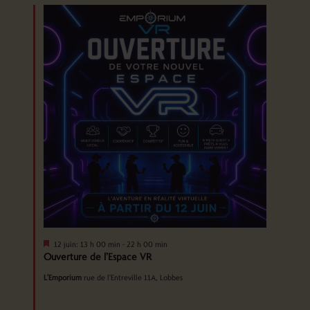
vues
Évènements
Mis
12 juin: 13 h 00 min
-
22 h 00 min
en
Ouverture de l’Espace VR
avant
L'Emporium
rue de l'Entreville 11A, Lobbes