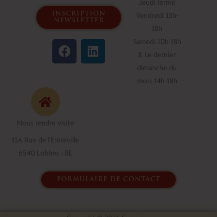
Jeudi fermé
inscription
Vendredi 13h-
newsletter
18h
F
L
Samedi 10h-18h
a
i
& Le dernier
c
n
dimanche du
e
k
mois 14h-18h
b
e
o
d
o
i
Nous rendre visite
k
n
11A Rue de l'Entreville
6540 Lobbes - BE
formulaire de contact