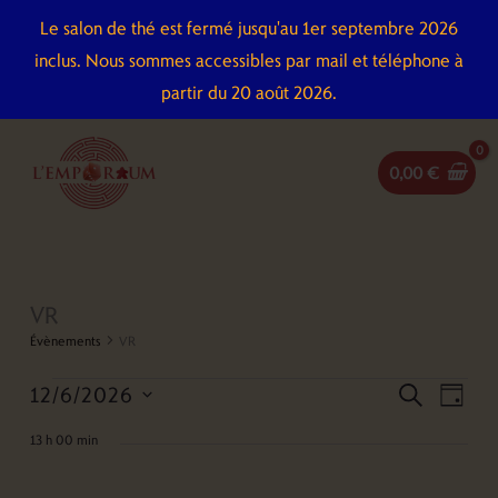
Aller
Le salon de thé est fermé jusqu'au 1er septembre 2026
au
inclus. Nous sommes accessibles par mail et téléphone à
contenu
partir du 20 août 2026.
0,00
€
VR
Évènements
Évènements
for
VR
12
12/6/2026
Recherche
Naviga
recherch
juin
jour
et
de
Sélectionnez
2026
13 h 00 min
navigation
vues
une
de
Évène
date.