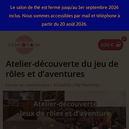
Aller
Le salon de thé est fermé jusqu'au 1er septembre 2026
au
inclus. Nous sommes accessibles par mail et téléphone à
contenu
partir du 20 août 2026.
0,00
€
Atelier-découverte du jeu de
rôles et d’aventures
Laisser un commentaire
/
Actualités
/ Par
Harmony