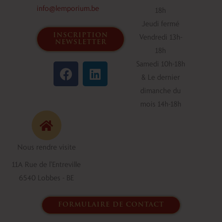
info@lemporium.be
18h
Jeudi fermé
inscription
Vendredi 13h-
newsletter
18h
F
L
Samedi 10h-18h
a
i
& Le dernier
c
n
dimanche du
e
k
mois 14h-18h
b
e
o
d
o
i
Nous rendre visite
k
n
11A Rue de l'Entreville
6540 Lobbes - BE
formulaire de contact