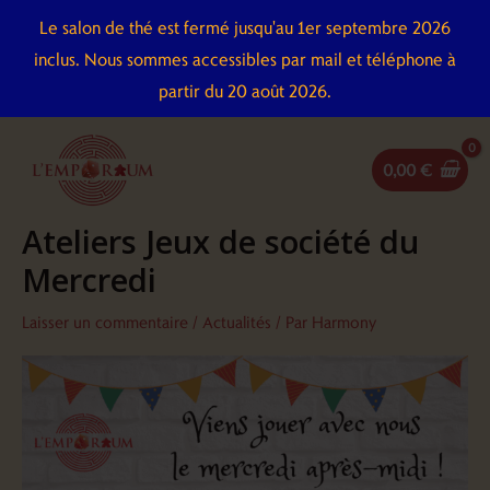
Aller
Le salon de thé est fermé jusqu'au 1er septembre 2026
au
inclus. Nous sommes accessibles par mail et téléphone à
contenu
partir du 20 août 2026.
0,00
€
Ateliers Jeux de société du
Mercredi
Laisser un commentaire
/
Actualités
/ Par
Harmony