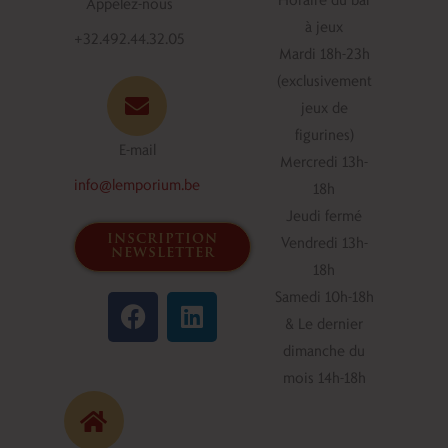
Appelez-nous
à jeux
+32.492.44.32.05
Mardi 18h-23h
(exclusivement
jeux de
figurines)
E-mail
Mercredi 13h-
info@lemporium.be
18h
Jeudi fermé
inscription
Vendredi 13h-
newsletter
18h
F
L
Samedi 10h-18h
a
i
& Le dernier
c
n
dimanche du
e
k
mois 14h-18h
b
e
o
d