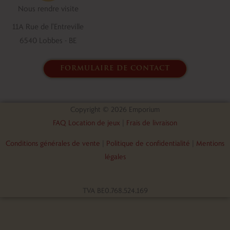
o
i
Nous rendre visite
k
n
11A Rue de l'Entreville
6540 Lobbes - BE
formulaire de contact
Copyright © 2026 Emporium
FAQ Location de jeux
|
Frais de livraison
Conditions générales de vente
|
Politique de confidentialité
|
Mentions
légales
TVA BE0.768.524.169