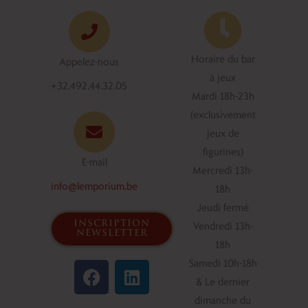
Horaire du bar
Appelez-nous
à jeux
+32.492.44.32.05
Mardi 18h-23h
(exclusivement
jeux de
figurines)
E-mail
Mercredi 13h-
info@lemporium.be
18h
Jeudi fermé
inscription
Vendredi 13h-
newsletter
18h
F
L
Samedi 10h-18h
a
i
& Le dernier
c
n
dimanche du