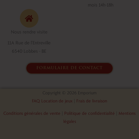
e
k
mois 14h-18h
b
e
o
d
o
i
Nous rendre visite
k
n
11A Rue de l'Entreville
6540 Lobbes - BE
formulaire de contact
Copyright © 2026 Emporium
FAQ Location de jeux
|
Frais de livraison
Conditions générales de vente
|
Politique de confidentialité
|
Mentions
légales