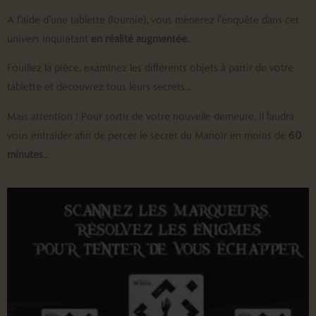
A l’aide d’une tablette (fournie), vous mènerez l’enquête dans cet
univers inquiétant
en réalité augmentée
.
Fouillez la pièce, examinez les différents objets à partir de votre
tablette et découvrez tous leurs secrets…
Mais attention ! Pour sortir de votre nouvelle demeure, il faudra
vous entraider afin de percer le secret du Manoir en moins de
60
minutes
…