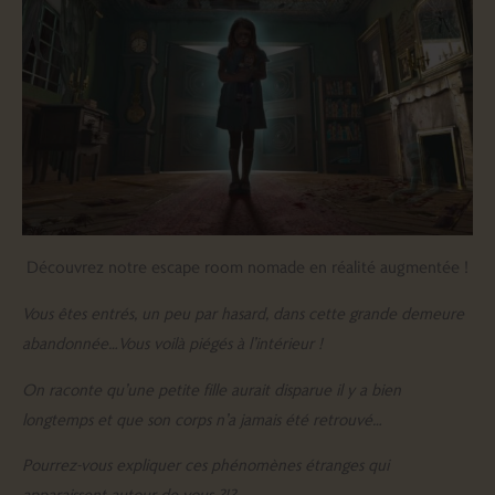
Découvrez notre escape room nomade en réalité augmentée !
Vous êtes entrés, un peu par hasard, dans cette grande demeure
abandonnée…Vous voilà piégés à l’intérieur !
On raconte qu’une petite fille aurait disparue il y a bien
longtemps et que son corps n’a jamais été retrouvé…
Pourrez-vous expliquer ces phénomènes étranges qui
apparaissent autour de vous ?!?