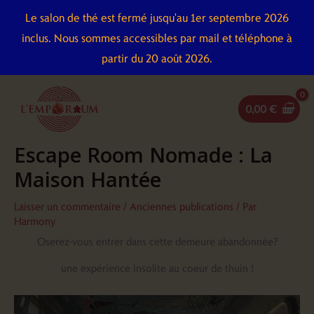
Aller
Le salon de thé est fermé jusqu'au 1er septembre 2026
au
inclus. Nous sommes accessibles par mail et téléphone à
contenu
partir du 20 août 2026.
0,00
€
Escape Room Nomade : La
Maison Hantée
Laisser un commentaire
/
Anciennes publications
/ Par
Harmony
Oserez-vous entrer dans cette demeure abandonnée?
une expérience insolite au coeur de thuin !