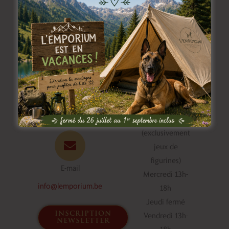
Horaire du bar
Appelez-nous
à jeux
+32.492.44.32.05
Mardi 18h-23h
(exclusivement
jeux de
figurines)
E-mail
Mercredi 13h-
info@lemporium.be
18h
Jeudi fermé
inscription
Vendredi 13h-
newsletter
18h