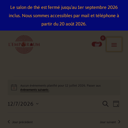
Aller
Le salon de thé est fermé jusqu'au 1er septembre 2026
au
inclus. Nous sommes accessibles par mail et téléphone à
contenu
partir du 20 août 2026.
men
pri
Évènements
Aucun évènements planifié pour 12 juillet 2026. Passer aux
for
Notice
évènements suivants
.
12
12/7/2026
Recherche
Naviga
juillet
recherch
jour
et
de
2026
Sélectionnez
navigation
vues
une
Jour précédent
Jour suivant
de
Évène
date.