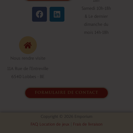
F
L
Samedi 10h-18h
a
i
& Le dernier
c
n
dimanche du
e
k
mois 14h-18h
b
e
o
d
o
i
Nous rendre visite
k
n
11A Rue de l'Entreville
6540 Lobbes - BE
formulaire de contact
Copyright © 2026 Emporium
FAQ Location de jeux
|
Frais de livraison