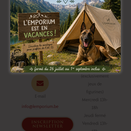
Horaire du bar
Appelez-nous
à jeux
+32.492.44.32.05
Mardi 18h-23h
(exclusivement
jeux de
figurines)
E-mail
Mercredi 13h-
info@lemporium.be
18h
Jeudi fermé
inscription
Vendredi 13h-
newsletter
18h