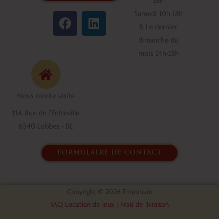
F
L
Samedi 10h-18h
a
i
& Le dernier
c
n
dimanche du
e
k
mois 14h-18h
b
e
o
d
o
i
Nous rendre visite
k
n
11A Rue de l'Entreville
6540 Lobbes - BE
formulaire de contact
Copyright © 2026 Emporium
FAQ Location de jeux
|
Frais de livraison