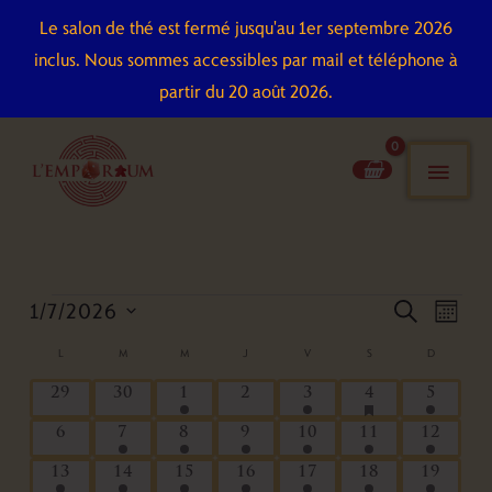
Aller
Le salon de thé est fermé jusqu'au 1er septembre 2026
au
inclus. Nous sommes accessibles par mail et téléphone à
contenu
partir du 20 août 2026.
men
pri
LUNDI
MARDI
MERCREDI
JEUDI
VENDREDI
SAMEDI
DIMANCHE
1/7/2026
Évènements
Recherche
Naviga
recherch
mois
et
de
Sélectionnez
L
M
M
J
V
S
D
Calendrier
navigation
vues
une
de
has
0
0
1
0
1
1
1
29
30
1
2
3
4
5
de
Évène
date.
featured
Évènements
évènements
évènements
évènement
évènements
évènement
évènement
évène
vues
évènements
0
1
1
1
1
1
1
6
7
8
9
10
11
12
Évènements
évènements
évènement
évènement
évènement
évènement
évènement
évènem
1
2
2
2
2
1
1
13
14
15
16
17
18
19