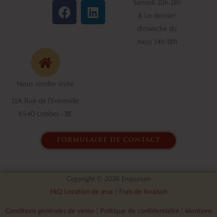
F
L
Samedi 10h-18h
a
i
& Le dernier
c
n
dimanche du
e
k
mois 14h-18h
b
e
o
d
o
i
Nous rendre visite
k
n
11A Rue de l'Entreville
6540 Lobbes - BE
formulaire de contact
Copyright © 2026 Emporium
FAQ Location de jeux
|
Frais de livraison
Conditions générales de vente
|
Politique de confidentialité
|
Mentions