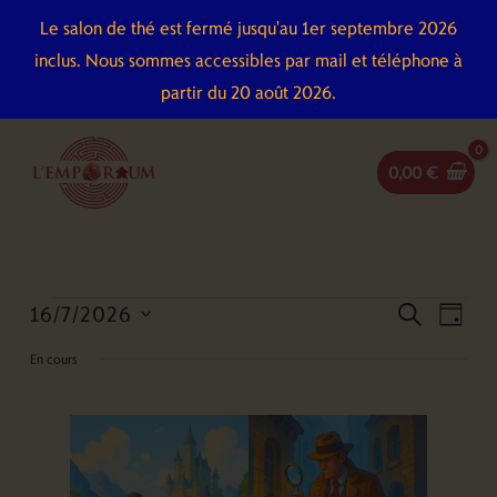
Aller
Le salon de thé est fermé jusqu'au 1er septembre 2026
au
inclus. Nous sommes accessibles par mail et téléphone à
contenu
partir du 20 août 2026.
0,00
€
16/7/2026
Évènements
Recherche
Naviga
recherch
jour
for
et
de
Sélectionnez
En cours
16
navigation
vues
une
juillet
de
Évène
date.
2026
vues
Évènements