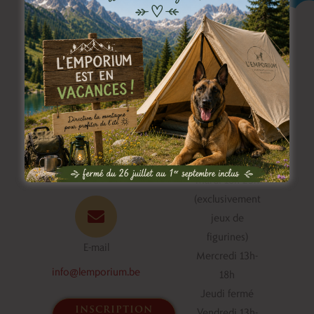
Horaire du bar
Appelez-nous
à jeux
+32.492.44.32.05
Mardi 18h-23h
(exclusivement
jeux de
figurines)
E-mail
Mercredi 13h-
info@lemporium.be
18h
Jeudi fermé
inscription
Vendredi 13h-