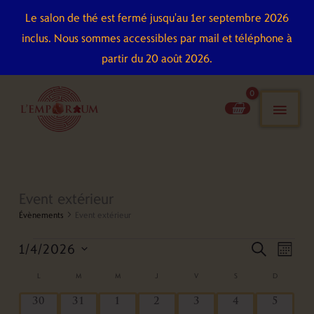
Aller
Le salon de thé est fermé jusqu'au 1er septembre 2026
au
inclus. Nous sommes accessibles par mail et téléphone à
contenu
partir du 20 août 2026.
men
pri
LUNDI
MARDI
MERCREDI
JEUDI
VENDREDI
SAMEDI
DIMANCHE
Event extérieur
Évènements
Évènements
Event extérieur
1/4/2026
Recherche
Naviga
recherch
mois
et
de
Sélectionnez
L
M
M
J
V
S
D
Calendrier
navigation
vues
une
de
0
0
0
0
0
0
0
30
31
1
2
3
4
5
de
Évène
date.