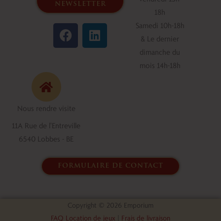
newsletter
18h
F
L
Samedi 10h-18h
a
i
& Le dernier
c
n
dimanche du
e
k
mois 14h-18h
b
e
o
d
o
i
Nous rendre visite
k
n
11A Rue de l'Entreville
6540 Lobbes - BE
formulaire de contact
Copyright © 2026 Emporium
FAQ Location de jeux
|
Frais de livraison