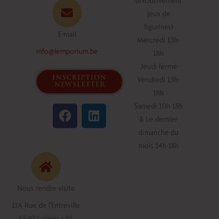
jeux de
figurines)
E-mail
Mercredi 13h-
info@lemporium.be
18h
Jeudi fermé
inscription
Vendredi 13h-
newsletter
18h
F
L
Samedi 10h-18h
a
i
& Le dernier
c
n
dimanche du
e
k
mois 14h-18h
b
e
o
d
o
i
Nous rendre visite
k
n
11A Rue de l'Entreville
6540 Lobbes - BE