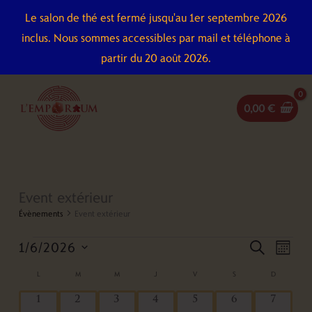
Aller
Le salon de thé est fermé jusqu'au 1er septembre 2026
au
inclus. Nous sommes accessibles par mail et téléphone à
contenu
partir du 20 août 2026.
0,00
€
LUNDI
MARDI
MERCREDI
JEUDI
VENDREDI
SAMEDI
DIMANCHE
Event extérieur
Évènements
Évènements
Event extérieur
1/6/2026
Recherche
Naviga
recherch
mois
et
de
Sélectionnez
L
M
M
J
V
S
D
Calendrier
navigation
vues
une
de
0
0
0
0
0
0
0
1
2
3
4
5
6
7
de
Évène
date.