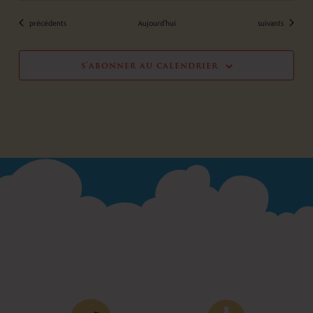
Évènements
Évènements
précédents
Aujourd’hui
suivants
s’abonner au calendrier