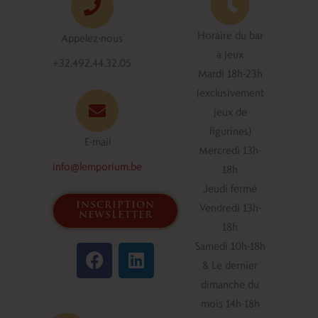
Horaire du bar
Appelez-nous
à jeux
+32.492.44.32.05
Mardi 18h-23h
(exclusivement
jeux de
figurines)
E-mail
Mercredi 13h-
info@lemporium.be
18h
Jeudi fermé
inscription
Vendredi 13h-
newsletter
18h
F
L
Samedi 10h-18h
a
i
& Le dernier
c
n
dimanche du
e
k
mois 14h-18h