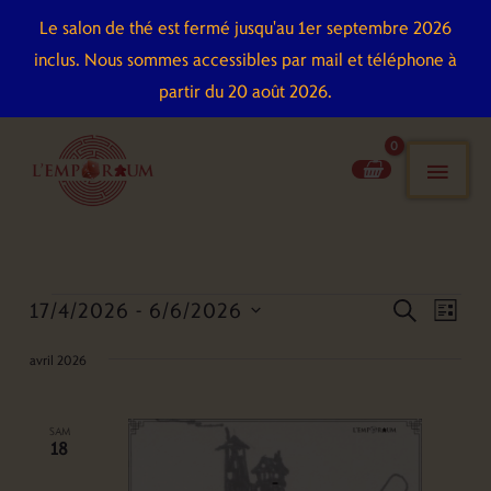
Aller
Le salon de thé est fermé jusqu'au 1er septembre 2026
au
inclus. Nous sommes accessibles par mail et téléphone à
contenu
partir du 20 août 2026.
men
pri
17/4/2026
 - 
6/6/2026
Évènements
Recherche
Naviga
recherch
liste
et
de
Sélectionnez
avril 2026
navigation
vues
une
de
Évène
date.
vues
SAM
18
Évènements