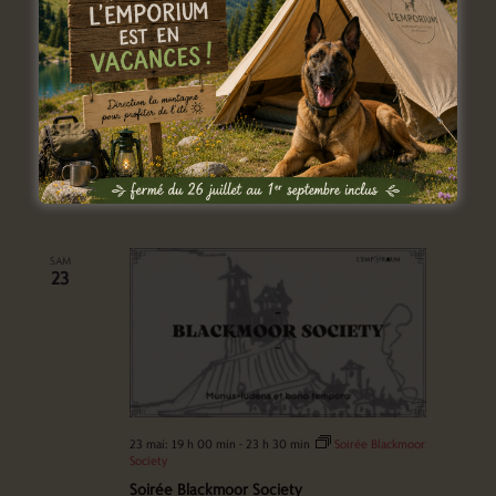
4 mai: 13 h 00 min
-
8 mai: 16 h 00 min
Stage jeux de rôles pour ados (12-16ans)
L'Emporium
rue de l'Entreville 11A, Lobbes, Belgique
SAM
23
23 mai: 19 h 00 min
-
23 h 30 min
Soirée Blackmoor
Society
Soirée Blackmoor Society