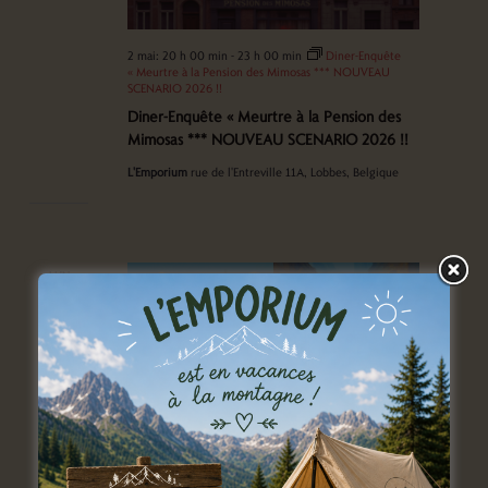
2 mai: 20 h 00 min
-
23 h 00 min
Diner-Enquête
« Meurtre à la Pension des Mimosas *** NOUVEAU
SCENARIO 2026 !!
Diner-Enquête « Meurtre à la Pension des
Mimosas *** NOUVEAU SCENARIO 2026 !!
L'Emporium
rue de l'Entreville 11A, Lobbes, Belgique
LUN
4