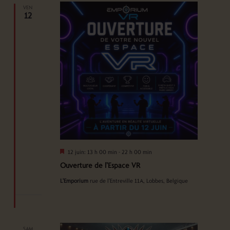
VEN
12
Mis
12 juin: 13 h 00 min
-
22 h 00 min
en
Ouverture de l’Espace VR
avant
L'Emporium
rue de l'Entreville 11A, Lobbes, Belgique
SAM