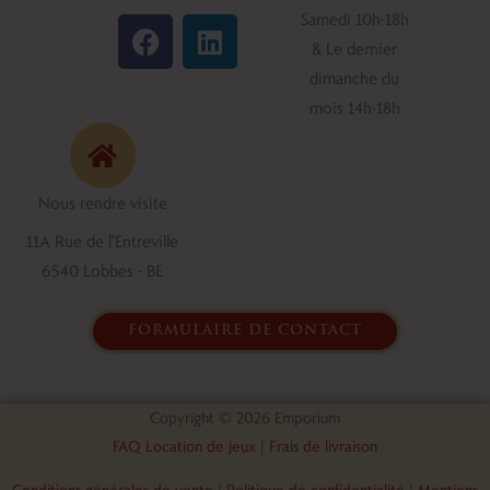
F
L
Samedi 10h-18h
a
i
& Le dernier
c
n
dimanche du
e
k
mois 14h-18h
b
e
o
d
o
i
Nous rendre visite
k
n
11A Rue de l'Entreville
6540 Lobbes - BE
formulaire de contact
Copyright © 2026 Emporium
FAQ Location de jeux
|
Frais de livraison
Conditions générales de vente
|
Politique de confidentialité
|
Mentions