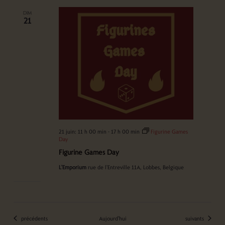
DIM
21
21 juin: 11 h 00 min
-
17 h 00 min
Figurine Games
Day
Figurine Games Day
L'Emporium
rue de l'Entreville 11A, Lobbes, Belgique
Évènements
Évènements
précédents
Aujourd’hui
suivants