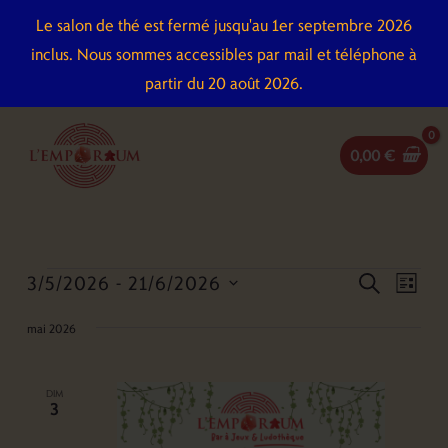
Aller
Le salon de thé est fermé jusqu'au 1er septembre 2026
au
inclus. Nous sommes accessibles par mail et téléphone à
contenu
partir du 20 août 2026.
0,00
€
3/5/2026
 - 
21/6/2026
Évènements
Recherche
Naviga
recherch
liste
et
de
Sélectionnez
mai 2026
navigation
vues
une
de
Évène
date.
vues
DIM
3
Évènements