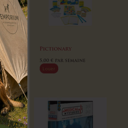
– Cuzco
Pictionary
5,00
€
par semaine
Louer
ine