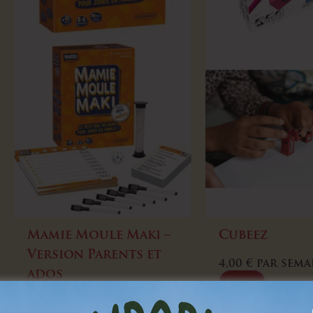
Mamie Moule Maki –
Cubeez
Version Parents et
4,00
€
par sema
ados
Louer
4,00
€
par semaine