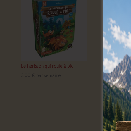
Le hérisson qui roule à pic
3,00
€
par semaine