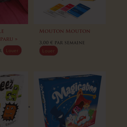
Le
Mouton Mouton
paru »
3,00
€
par semaine
Louer
Louer
r