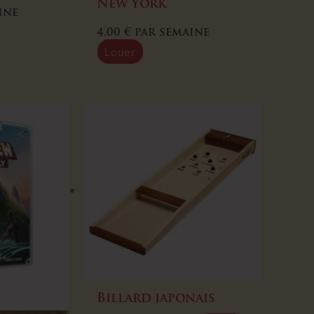
New York
ine
4,00
€
par semaine
Louer
Billard japonais