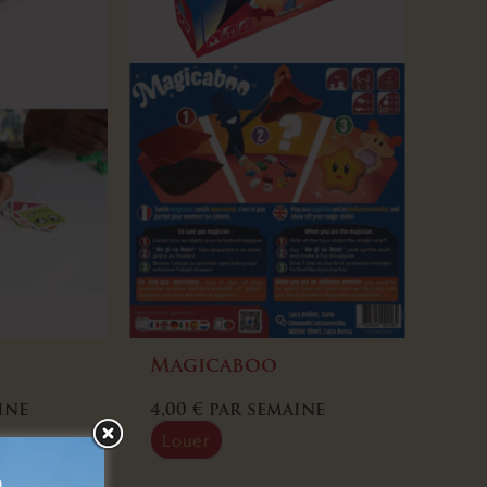
Magicaboo
ine
4,00
€
par semaine
Louer