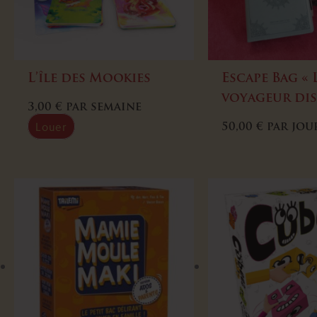
L’île des Mookies
Escape Bag « 
voyageur dis
3,00
€
par semaine
Louer
50,00
€
par jou