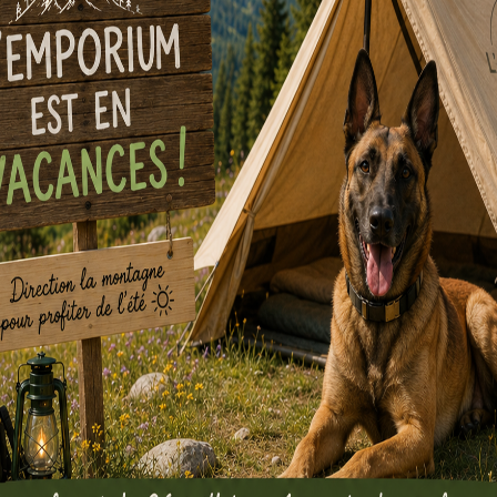
Morris the Dodo
Kronologic 
1450
4,00
€
par semaine
Louer
4,00
€
par sema
Louer