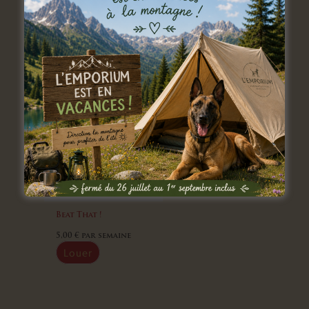
Beat That !
5,00
€
par semaine
Louer