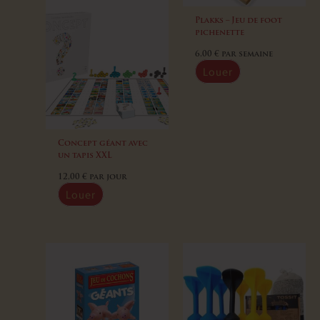
Plakks – Jeu de foot
pichenette
6,00
€
par semaine
Louer
Concept géant avec
un tapis XXL
12,00
€
par jour
Louer
Ce
produit
a
plusieurs