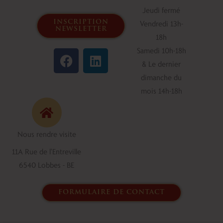
Jeudi fermé
inscription
Vendredi 13h-
newsletter
18h
F
L
Samedi 10h-18h
a
i
& Le dernier
c
n
dimanche du
e
k
mois 14h-18h
b
e
o
d
o
i
Nous rendre visite
k
n
11A Rue de l'Entreville
6540 Lobbes - BE
formulaire de contact