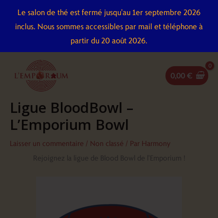
Aller
Le salon de thé est fermé jusqu'au 1er septembre 2026
au
inclus. Nous sommes accessibles par mail et téléphone à
contenu
partir du 20 août 2026.
0,00
€
Ligue BloodBowl –
L’Emporium Bowl
Laisser un commentaire
/
Non classé
/ Par
Harmony
Rejoignez la ligue de Blood Bowl de l'Emporium !