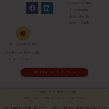
F
L
Samedi 10h-18h
a
i
& Le dernier
c
n
dimanche du
e
k
mois 14h-18h
b
e
o
d
o
i
Nous rendre visite
k
n
11A Rue de l'Entreville
6540 Lobbes - BE
formulaire de contact
Copyright © 2026 Emporium
FAQ Location de jeux
|
Frais de livraison
Conditions générales de vente
|
Politique de confidentialité
|
Mentions