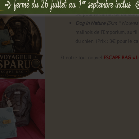
capitale mondiale du chien ! 
3€ pour le carnet de balade)
Dog in Nature
(5km * Nouveau
malinois de l’Emporium, au fil
du chien. (Prix : 3€ pour le c
Et notre tout nouvel
ESCAPE BAG « Le