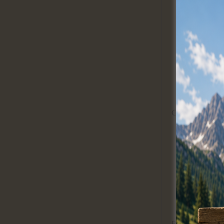
Chasse au trés
Pêche aux surp