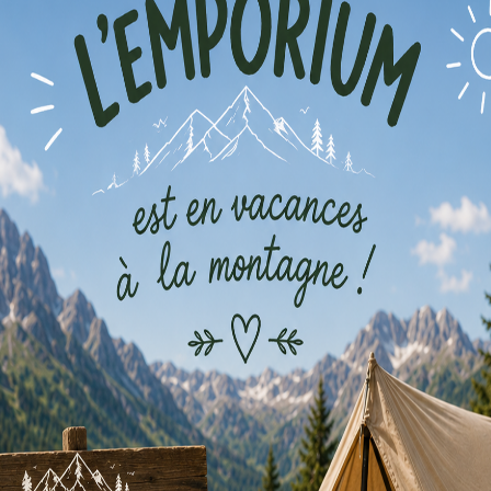
Les commandes de votre navette spat
vers le soleil… Pourrez-vous la répar
lumineux ? Pourrez-vous les retrouve
Prix : 5€ par équipe de maximum 4 jo
Inscription et payement le jour mêm
Deux chasses au trésor à l’Emporiu
or en réalité augmentée
Western
pour les enfants dès 5 ans
Coffee Time
pour les ados et adultes 
Activité gratuite
Pour les minis entre 5 et 8 ans
rises