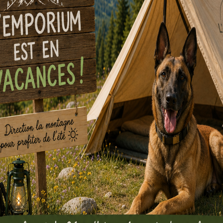
Un petit cadeau à chaque fois !
Quatre
balades ludiques
au départ d
Au fil de Lobbes
(5km)
: Parte
endroits où nos meeples se so
douceur au salon de thé (gratu
Au temps d’une Collégiale
(4k
ancienne collégiale de Belgiqu
Dog Escape
(7km)
: Suivez Do