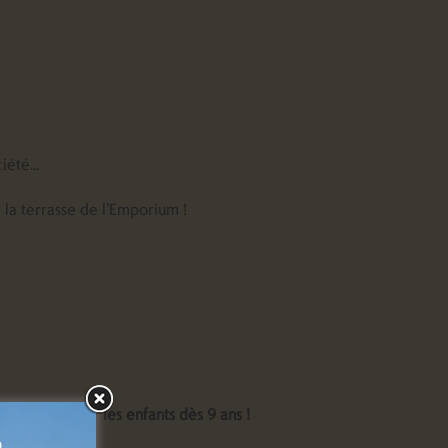
ociété…
 la terrasse de l’Emporium !
gmentée, pour les enfants dès 9 ans !