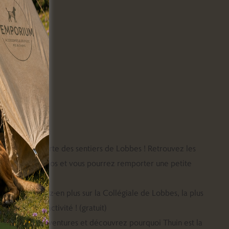
e l’Emporium :
z à la découverte des sentiers de Lobbes ! Retrouvez les
nt pris en photos et vous pourrez remporter une petite
it)
m)
: Découvrez-en plus sur la Collégiale de Lobbes, la plus
e encore en activité ! (gratuit)
ggy dans ses aventures et découvrez pourquoi Thuin est la