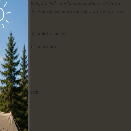
iale ne répondent plus ! Elle semble inexorablement attirée
er et reprendre le contrôle avant de vous écraser sur cet astre
r ?
ueurs (prêt de la tablette inclus)
e, directement à l’Emporium
m
(à partir de 12 ans)