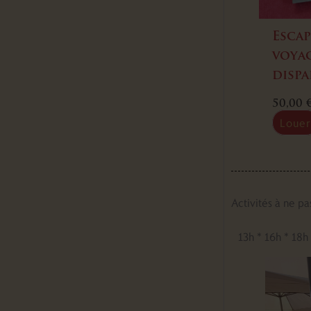
Escap
voya
dispa
50,00
Louer
Activités à ne pa
13h * 16h * 18h