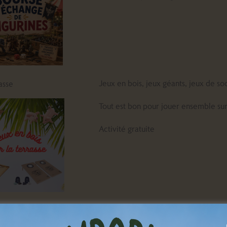
Jeux en bois, jeux géants, jeux de s
asse
Tout est bon pour jouer ensemble sur
Activité gratuite
Une vraie escape room en réalité au
PE