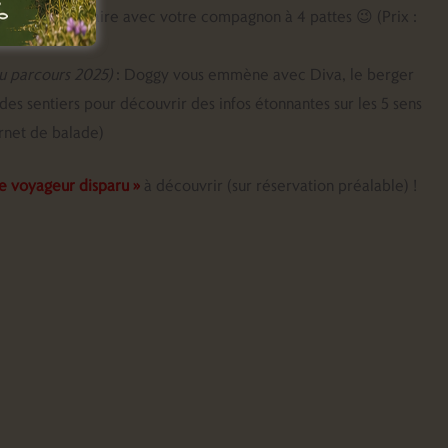
Une balade à faire avec votre compagnon à 4 pattes 😉 (Prix :
 parcours 2025)
: Doggy vous emmène avec Diva, le berger
 des sentiers pour découvrir des infos étonnantes sur les 5 sens
arnet de balade)
 voyageur disparu »
à découvrir (sur réservation préalable) !