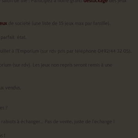
e salon de thé : Participez à notre grand
déstockage
des jeux
jeux
de société (une liste de 15 jeux max par famille).
 parfait état.
uillet à l’Emporium (sur rdv pris par téléphone 0492/44 32 05).
orium (sur rdv). Les jeux non repris seront remis à une
eux vendus.
nes ?
 rabiots à échanger… Pas de vente, juste de l’échange !
s !