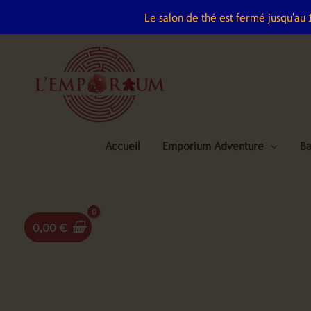
Aller
Le salon de thé est fermé jusqu'au
au
contenu
Accueil
Emporium Adventure
Ba
0,00
€