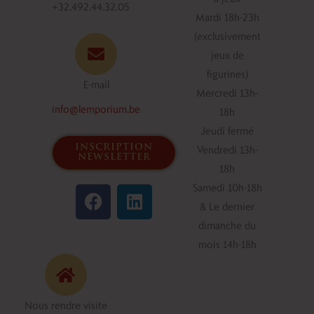
+32.492.44.32.05
Mardi 18h-23h
(exclusivement
jeux de
figurines)
E-mail
Mercredi 13h-
info@lemporium.be
18h
Jeudi fermé
inscription
Vendredi 13h-
newsletter
18h
F
L
Samedi 10h-18h
a
i
& Le dernier
c
n
dimanche du
e
k
mois 14h-18h
b
e
o
d
o
i
Nous rendre visite