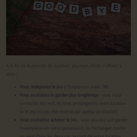
A la fin de la période de location, plusieurs choix s’offrent à
vous :
Vous redéposez le jeu
à l’Emporium avant 18h.
Vous souhaitez le garder plus longtemps
: vous nous
contactez via mail, et nous prolongeons votre location
(si le jeu n’a pas été réservé par quelqu’un d’autre).
Vous souhaitez acheter le jeu
: vous pouvez soit garder
l’exemplaire en votre possession, ou l’échanger contre
un neuf. Dans les deux cas, le coût de votre location