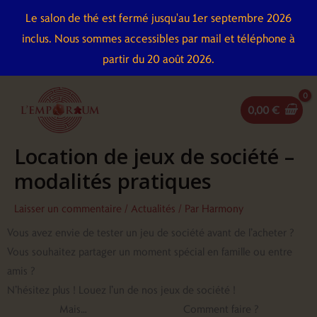
Aller
Le salon de thé est fermé jusqu'au 1er septembre 2026
au
inclus. Nous sommes accessibles par mail et téléphone à
contenu
partir du 20 août 2026.
0,00
€
Location de jeux de société –
modalités pratiques
Laisser un commentaire
/
Actualités
/ Par
Harmony
Vous avez envie de tester un jeu de société avant de l’acheter ?
Vous souhaitez partager un moment spécial en famille ou entre
amis ?
N’hésitez plus ! Louez l’un de nos jeux de société !
Mais… Comment faire ?