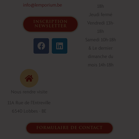
info@lemporium.be
18h
Jeudi fermé
inscription
Vendredi 13h-
newsletter
18h
F
L
Samedi 10h-18h
a
i
& Le dernier
c
n
dimanche du
e
k
mois 14h-18h
b
e
o
d
o
i
Nous rendre visite
k
n
11A Rue de l'Entreville
6540 Lobbes - BE
formulaire de contact