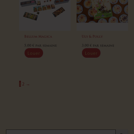
Bellum Magica
Uly & Polly
5,00
€
par semaine
3,00
€
par semaine
Louer
Louer
1
2
→