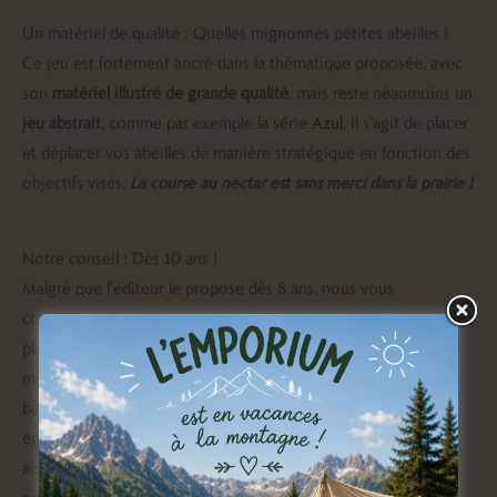
Un matériel de qualité : Quelles mignonnes petites abeilles !
Ce jeu est fortement ancré dans la thématique proposée, avec
son
matériel illustré de grande qualité
, mais reste néanmoins un
jeu abstrait
, comme par exemple la série
Azul
. Il s’agit de placer
et déplacer vos abeilles de manière stratégique en fonction des
objectifs visés.
La course au nectar est sans merci dans la prairie !
Notre conseil : Dès 10 ans !
Malgré que l’éditeur le propose dès 8 ans, nous vous
conseillons d’y jouer avec des enfants de 10 ans minimum, voire
plus s’ils sont peu habitués aux jeux de société. En effet, la
mécanique de jeu nécessite la construction d’une stratégie
basée sur les obejctifs à la fois communs et individuels, et
également assez bien d’anticipation, ce qui n’est pas toujours
aisé pour un enfant de 8ans… et franchement, pour un adulte