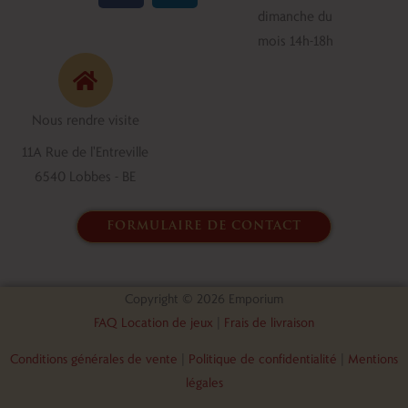
c
n
dimanche du
e
k
mois 14h-18h
b
e
o
d
o
i
Nous rendre visite
k
n
11A Rue de l'Entreville
6540 Lobbes - BE
formulaire de contact
Copyright © 2026 Emporium
FAQ Location de jeux
|
Frais de livraison
Conditions générales de vente
|
Politique de confidentialité
|
Mentions
légales