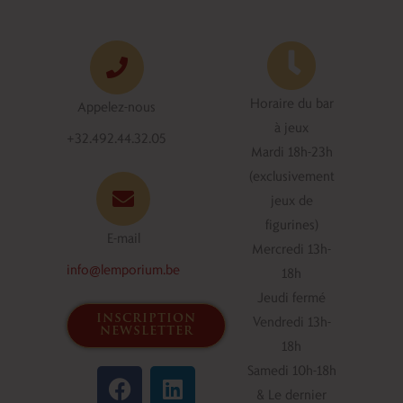
Horaire du bar
Appelez-nous
à jeux
+32.492.44.32.05
Mardi 18h-23h
(exclusivement
jeux de
figurines)
E-mail
Mercredi 13h-
info@lemporium.be
18h
Jeudi fermé
inscription
Vendredi 13h-
newsletter
18h
F
L
Samedi 10h-18h
a
i
& Le dernier