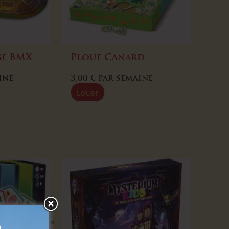
ge BMX
Plouf Canard
ine
3,00
€
par semaine
Louer