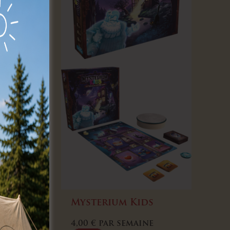
ect
Mysterium Kids
ine
4,00
€
par semaine