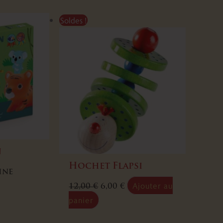
Le
Le
Soldes !
prix
prix
initial
actuel
était :
est :
12,00 €.
6,00 €.
n
Hochet Flapsi
ine
Ajouter au
12,00
€
6,00
€
panier