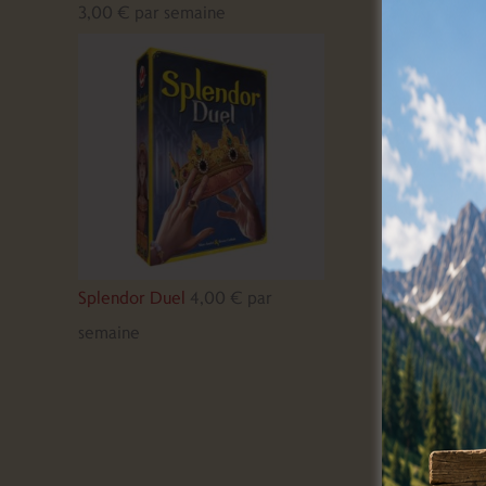
3,00
€
par semaine
Splendor Duel
4,00
€
par
semaine