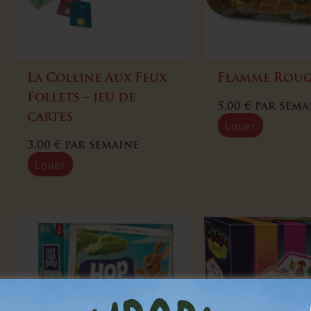
La Colline Aux Feux
Flamme Rou
Follets – jeu de
5,00
€
par sema
cartes
Louer
3,00
€
par semaine
Louer