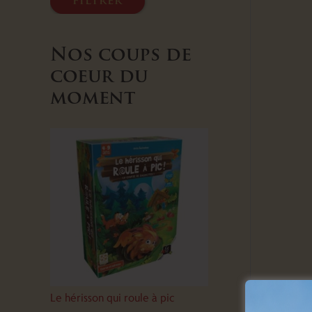
filtrer
Nos coups de
coeur du
moment
Le hérisson qui roule à pic