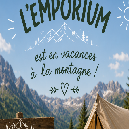
Hop Hop Joey
Dobble Conn
4,00
€
par semaine
3,00
€
par sema