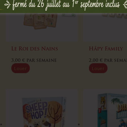
Le Roi des Nains
Hâpy Family
3,00
€
par semaine
2,00
€
par sema
Louer
Louer