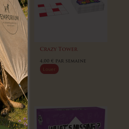
 Palais
Crazy Tower
 jeu
4,00
€
par semaine
Louer
ine