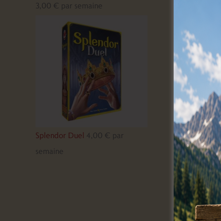
3,00
€
par semaine
Splendor Duel
4,00
€
par
semaine