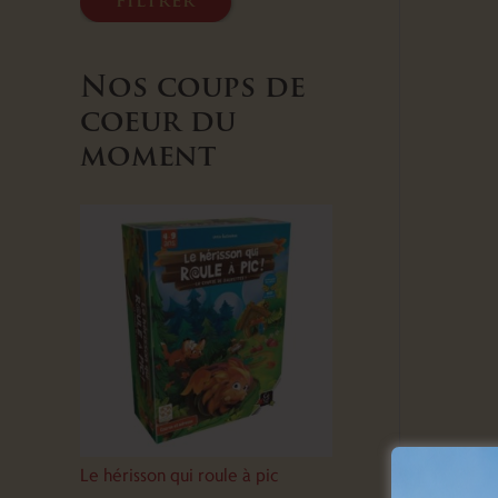
filtrer
Nos coups de
coeur du
moment
Le hérisson qui roule à pic