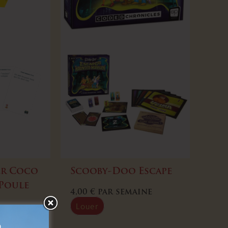
er Coco
Scooby-Doo Escape
 Poule
4,00
€
par semaine
Louer
ine