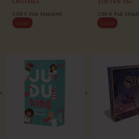
Onitama
TopTen 18+
5,00
€
par semaine
3,00
€
par sema
Louer
Louer