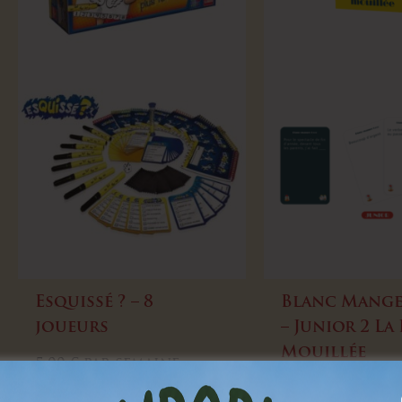
Esquissé ? – 8
Blanc Mang
joueurs
– Junior 2 La
Mouillée
5,00
€
par semaine
Louer
4,00
€
par sema