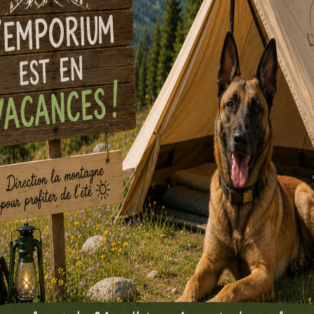
Beat That !
Star Wars: Le
de Jabba – Un
5,00
€
par semaine
Love Letter
Louer
3,00
€
par sema
Louer