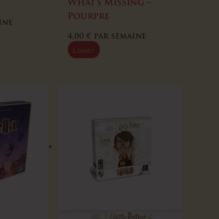
What’s Missing –
Pourpre
ine
4,00
€
par semaine
Louer