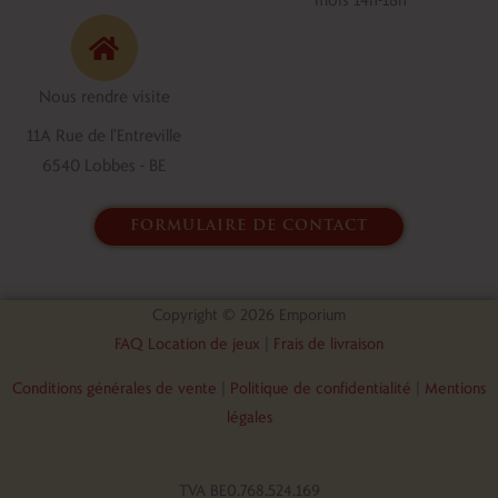
b
e
o
d
o
i
Nous rendre visite
k
n
11A Rue de l'Entreville
6540 Lobbes - BE
formulaire de contact
Copyright © 2026 Emporium
FAQ Location de jeux
|
Frais de livraison
Conditions générales de vente
|
Politique de confidentialité
|
Mentions
légales
TVA BE0.768.524.169