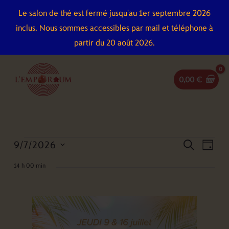
Aller
Le salon de thé est fermé jusqu'au 1er septembre 2026
au
inclus. Nous sommes accessibles par mail et téléphone à
contenu
partir du 20 août 2026.
0,00
€
9/7/2026
Évènements
Recherche
Naviga
recherch
jour
for
et
de
Sélectionnez
14 h 00 min
9
navigation
vues
une
juillet
de
Évène
date.
2026
vues
Évènements