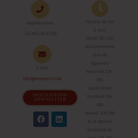
Horaire du bar
Appelez-nous
à jeux
+32.492.44.32.05
Mardi 18h-23h
(exclusivement
jeux de
figurines)
E-mail
Mercredi 13h-
info@lemporium.be
18h
Jeudi fermé
inscription
Vendredi 13h-
newsletter
18h
F
L
Samedi 10h-18h
a
i
& Le dernier
c
n
dimanche du
e
k
mois 14h-18h