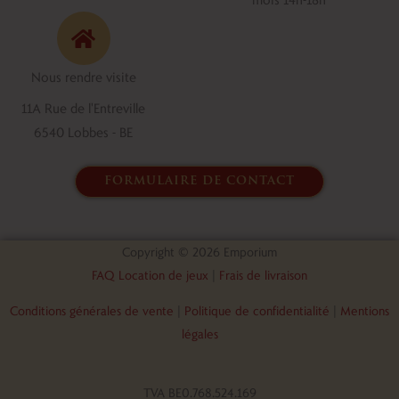
b
e
o
d
o
i
Nous rendre visite
k
n
11A Rue de l'Entreville
6540 Lobbes - BE
formulaire de contact
Copyright © 2026 Emporium
FAQ Location de jeux
|
Frais de livraison
Conditions générales de vente
|
Politique de confidentialité
|
Mentions
légales
TVA BE0.768.524.169