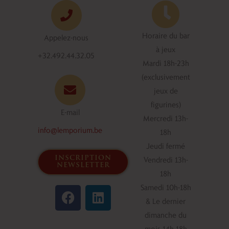
Horaire du bar
Appelez-nous
à jeux
+32.492.44.32.05
Mardi 18h-23h
(exclusivement
jeux de
figurines)
E-mail
Mercredi 13h-
info@lemporium.be
18h
Jeudi fermé
inscription
Vendredi 13h-
newsletter
18h
F
L
Samedi 10h-18h
a
i
& Le dernier
c
n
dimanche du
e
k
mois 14h-18h