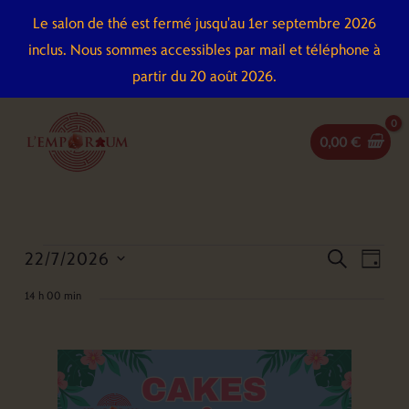
Aller
Le salon de thé est fermé jusqu'au 1er septembre 2026
au
inclus. Nous sommes accessibles par mail et téléphone à
contenu
partir du 20 août 2026.
0,00
€
22/7/2026
Évènements
Recherche
Naviga
recherch
jour
for
et
de
Sélectionnez
14 h 00 min
22
navigation
vues
une
juillet
de
Évène
date.
2026
vues
Évènements