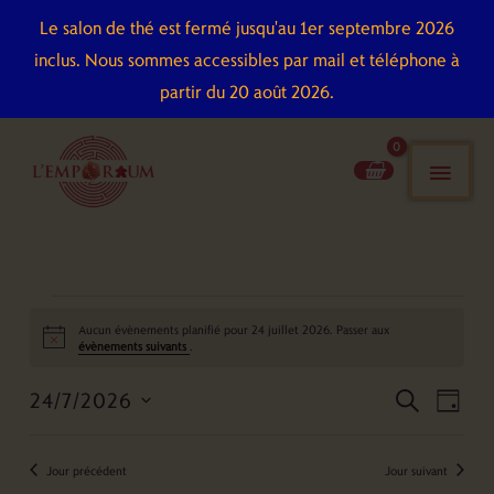
Aller
Le salon de thé est fermé jusqu'au 1er septembre 2026
au
inclus. Nous sommes accessibles par mail et téléphone à
contenu
partir du 20 août 2026.
men
pri
Évènements
Aucun évènements planifié pour 24 juillet 2026. Passer aux
for
Notice
évènements suivants
.
24
24/7/2026
Recherche
Naviga
juillet
recherch
jour
et
de
2026
Sélectionnez
navigation
vues
une
Jour précédent
Jour suivant
de
Évène
date.