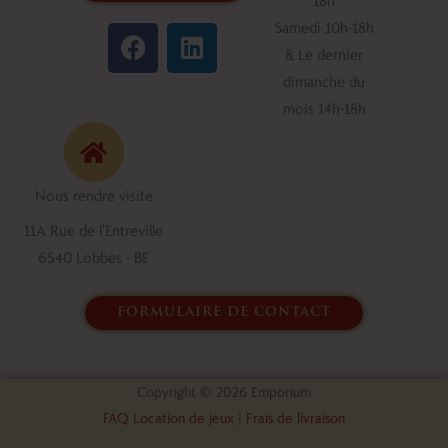
F
L
Samedi 10h-18h
a
i
& Le dernier
c
n
dimanche du
e
k
mois 14h-18h
b
e
o
d
o
i
Nous rendre visite
k
n
11A Rue de l'Entreville
6540 Lobbes - BE
formulaire de contact
Copyright © 2026 Emporium
FAQ Location de jeux
|
Frais de livraison