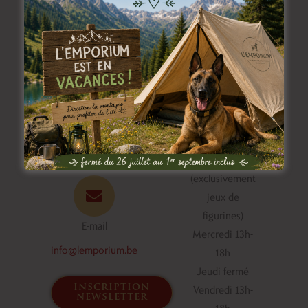
Horaire du bar
Appelez-nous
à jeux
+32.492.44.32.05
Mardi 18h-23h
(exclusivement
jeux de
figurines)
E-mail
Mercredi 13h-
info@lemporium.be
18h
Jeudi fermé
inscription
Vendredi 13h-
newsletter
18h