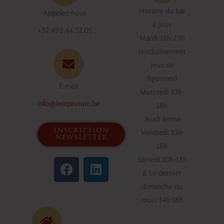
Horaire du bar
Appelez-nous
à jeux
+32.492.44.32.05
Mardi 18h-23h
(exclusivement
jeux de
figurines)
E-mail
Mercredi 13h-
info@lemporium.be
18h
Jeudi fermé
inscription
Vendredi 13h-
newsletter
18h
F
L
Samedi 10h-18h
a
i
& Le dernier
c
n
dimanche du
e
k
mois 14h-18h
b
e