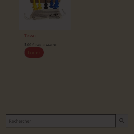
choisies
sur
la
page
du
Tossit
produit
5,00
€
par semaine
Louer