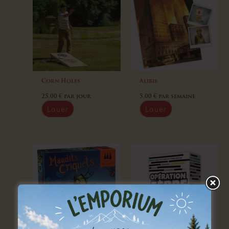
Corn Holes
Alibis
25,00
€
par jour
5,00
€
par semaine
Louer
Louer