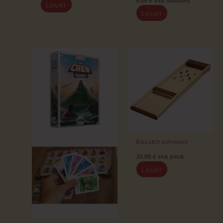
4,00
€
par semaine
Louer
Louer
Billard japonais
20,00
€
par jour
Louer