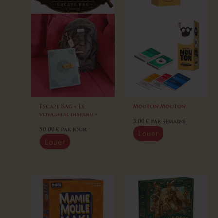
Escape Bag « Le
Mouton Mouton
voyageur disparu »
3,00
€
par semaine
50,00
€
par jour
Louer
Louer