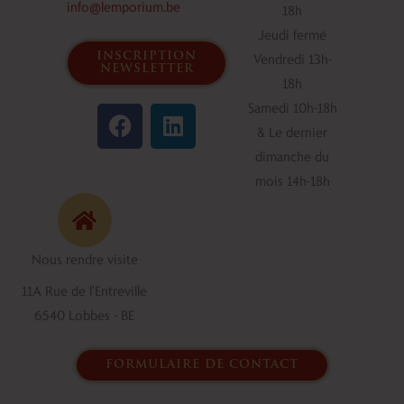
info@lemporium.be
18h
Jeudi fermé
inscription
Vendredi 13h-
newsletter
18h
F
L
Samedi 10h-18h
a
i
& Le dernier
c
n
dimanche du
e
k
mois 14h-18h
b
e
o
d
o
i
Nous rendre visite
k
n
11A Rue de l'Entreville
6540 Lobbes - BE
formulaire de contact