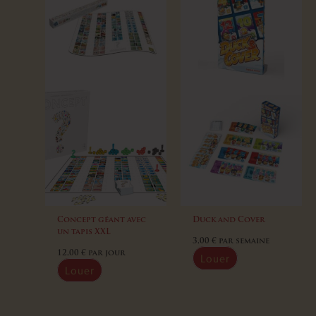
Concept géant avec
Duck and Cover
un tapis XXL
3,00
€
par semaine
12,00
€
par jour
Louer
Louer