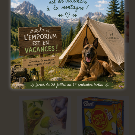
Maudits Criquets
Opération zèbre
3,00
€
par semaine
5,00
€
par semaine
Louer
Louer