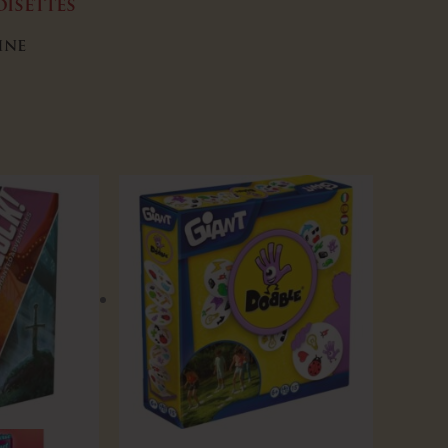
isettes
ine