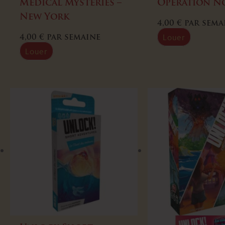
Medical Mysteries –
Opération No
New York
4,00
€
par sema
Louer
4,00
€
par semaine
Louer