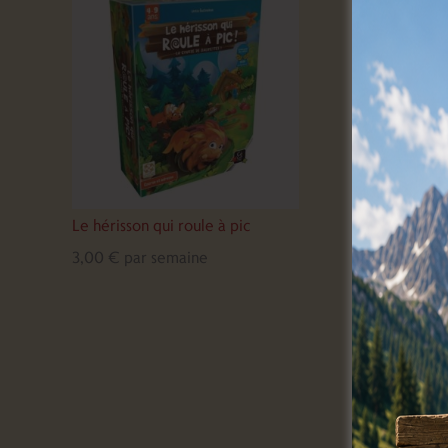
Le hérisson qui roule à pic
3,00
€
par semaine