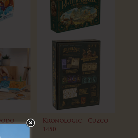
Dodo
Kronologic – Cuzco
1450
ine