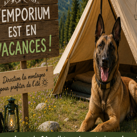
Pictionary
Medical Myst
Miami
5,00
€
par semaine
Louer
4,00
€
par sema
Louer