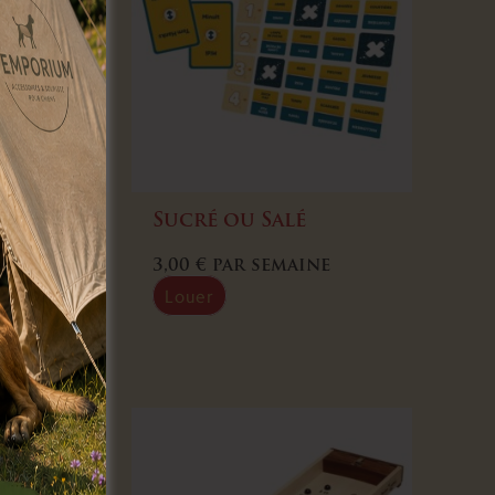
eries –
Sucré ou Salé
3,00
€
par semaine
Louer
ine