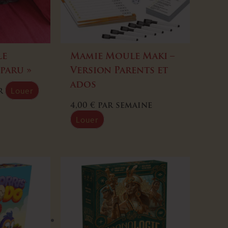
Le
Mamie Moule Maki –
paru »
Version Parents et
ados
Louer
r
4,00
€
par semaine
Louer