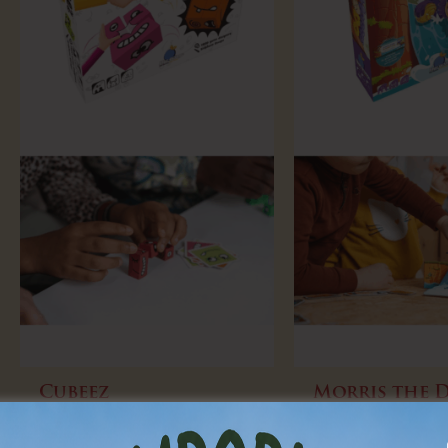
Cubeez
Morris the 
4,00
€
par semaine
4,00
€
par sema