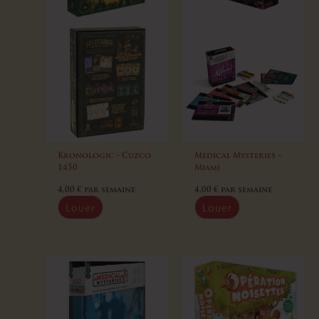
Kronologic – Cuzco
Medical Mysteries –
1450
Miami
4,00
€
par semaine
4,00
€
par semaine
Louer
Louer