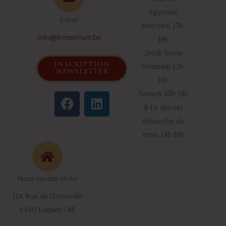
figurines)
E-mail
Mercredi 13h-
info@lemporium.be
18h
Jeudi fermé
inscription
Vendredi 13h-
newsletter
18h
F
L
Samedi 10h-18h
a
i
& Le dernier
c
n
dimanche du
e
k
mois 14h-18h
b
e
o
d
o
i
Nous rendre visite
k
n
11A Rue de l'Entreville
6540 Lobbes - BE