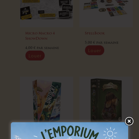
Micro Macro 4
SpellBook
ShowDown
5,00
€
par semaine
4,00
€
par semaine
Louer
Louer