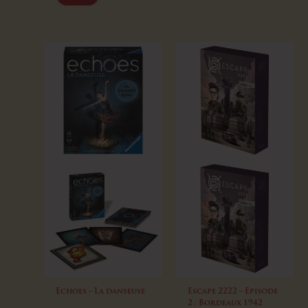
Echoes – La danseuse
Escape 2222 – Episode
2 : Bordeaux 1942