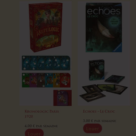
Kronologic Paris
Echoes – Le Croc
1920
3,00
€
par semaine
4,00
€
par semaine
Louer
Louer