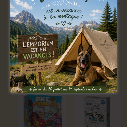
Unlock! KIDS 3 –
Les Animaux de Baker
Histoires de
Street
Légendes
5,00
€
par semaine
4,00
€
par semaine
Louer
Louer