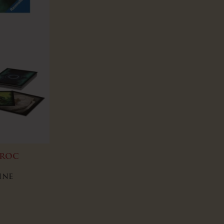
Croc
ine