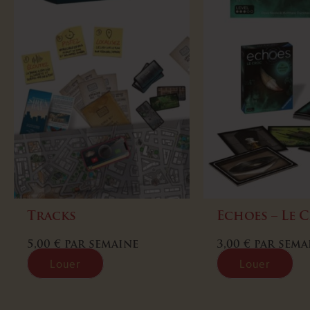
Tracks
Echoes – Le 
5,00
€
par semaine
3,00
€
par sema
Louer
Louer