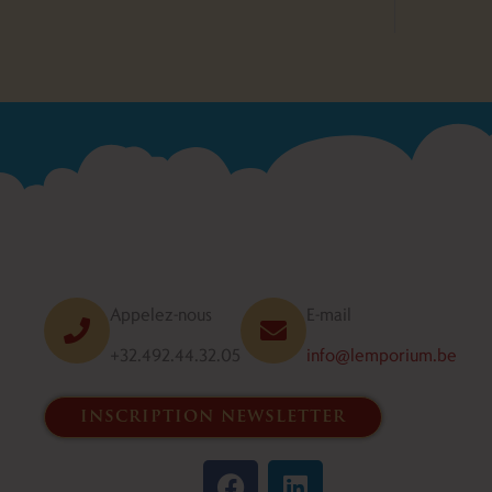
Appelez-nous
E-mail
+32.492.44.32.05
info@lemporium.be
inscription newsletter
F
L