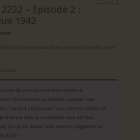
2222 – Episode 2 :
ux 1942
maine
lles émotions au cœur d’une aventure qui mêle jeu et
En stock
cations de jeux peuvent être retirées à
rium (du mercredi au samedi). Lorsque vous
ssez "retrait à l Emporium" vous recevez parfois un
e d erreur mais la commande nous est bien
ue. En cas de doute, nous sommes joignables au
44.32.05