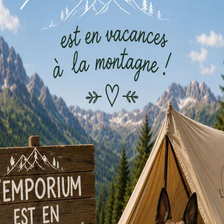
Ouvrez votre boîte de jeu qui contient le carnet du professeur, 
Connectez-vous à l’interface depuis votre smartphone, tablett
Lancez la partie et plongez dans l’aventure en suivant les instru
 est intuitif, comme quand vous jouez à un jeu vidéo. Vous n’avez p