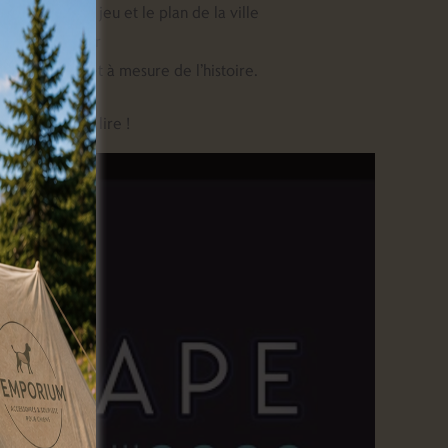
60 cartes de jeu et le plan de la ville
e ou ordinateur
ctions au fur et à mesure de l’histoire.
as de règle à lire !