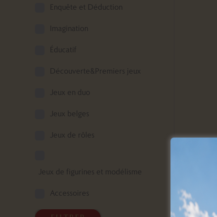
Enquête et Déduction
Imagination
Éducatif
Découverte&Premiers jeux
Jeux en duo
Jeux belges
Jeux de rôles
Pour
Jeux de figurines et modélisme
rési
Accessoires
Com