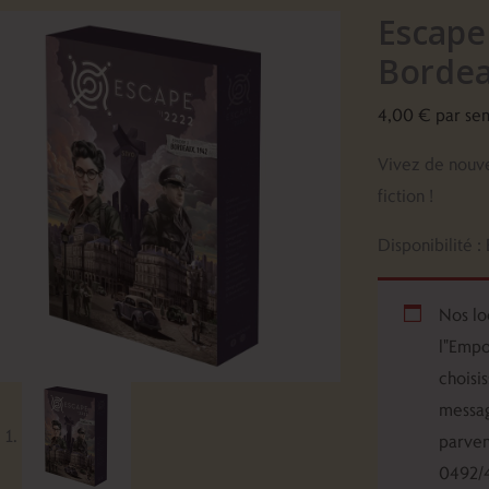
Escape 
de
Escape
Bordea
2222
4,00
€
par se
-
Episode
Vivez de nouve
2
fiction !
:
Disponibilité :
Bordeaux
1942
Nos lo
l"Empo
choisi
messag
parven
0492/