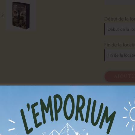
Début de la lo
Fin de la locat
ajoute
Description
Informations complémentaires
Avis (0)
 ce 2ème épisode, vous êtes téléporté à Bordeaux en 1942, en ple
stants à mener à bien leur mission afin que SIVO ne change pas l’is
ment jouer :