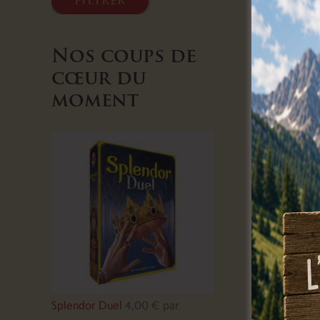
filtrer
Nos coups de
cœur du
Tout
moment
Splendor Duel
4,00
€
par