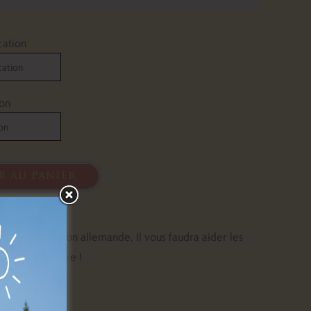
cation
ion
r au panier
ine occupation allemande. Il vous faudra aider les
sue de la guerre !