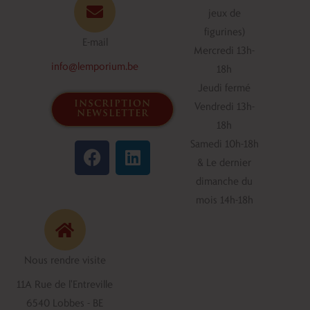
jeux de
figurines)
E-mail
Mercredi 13h-
info@lemporium.be
18h
Jeudi fermé
inscription
Vendredi 13h-
newsletter
18h
F
L
Samedi 10h-18h
a
i
& Le dernier
c
n
dimanche du
e
k
mois 14h-18h
b
e
o
d
o
i
Nous rendre visite
k
n
11A Rue de l'Entreville
6540 Lobbes - BE