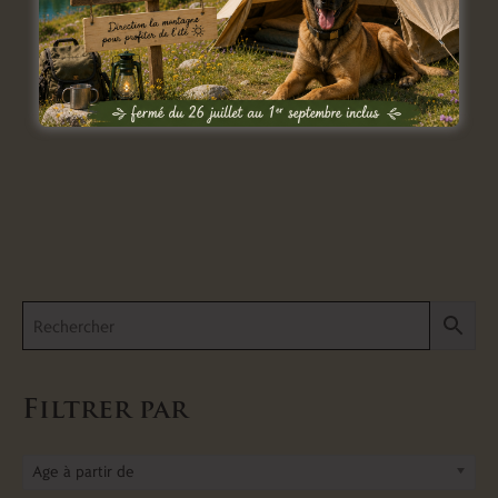
CodeNames
So Clover !
4,00
€
par semaine
4,00
€
par semaine
Louer
Louer
Filtrer par
Age à partir de